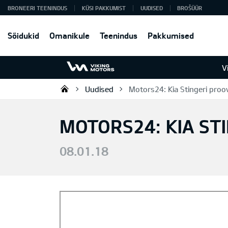
BRONEERI TEENINDUS
KÜSI PAKKUMIST
UUDISED
BROŠÜÜR
Sõidukid
Omanikule
Teenindus
Pakkumised
V
Uudised
Motors24: Kia Stingeri proov
Viking Motors - Kia müük, hoold
MOTORS24: KIA ST
08.01.18