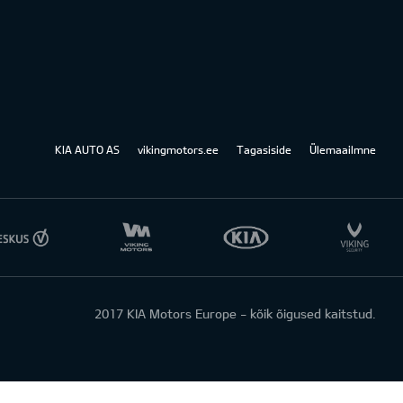
KIA AUTO AS
vikingmotors.ee
Tagasiside
Ülemaailmne
2017 KIA Motors Europe - kõik õigused kaitstud.