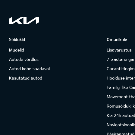
Sõidukid
Omanikule
Mudelid
Lisavarustus
Autode võrdlus
7-aastane gar
Autod kohe saadaval
Garantiitingi
Kasutatud autod
Hoolduse inter
Family-like Ca
Movement that
Romusõiduki k
Kia 24h autoab
Navigatsiooni
Käsiraamatud