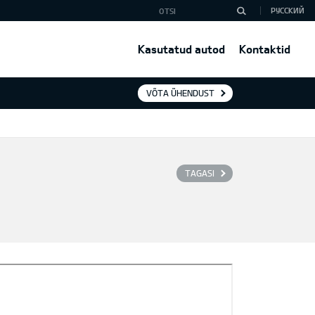
РУССКИЙ
Kasutatud autod
Kontaktid
VÕTA ÜHENDUST
TAGASI