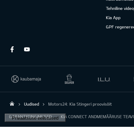
Tehniline vide
Kia App
GPF regenere
Facebook
Youtube
Uudised
Motors24: Kia Stingeri proovisõit
Viking Motors - Kia müük, hooldus ja rem
GARANTIITINGIMUSED
KIA CONNECT ANDMEMÄÄRUSE TEAV