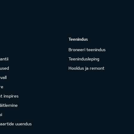
Teenindus
Broneeri teenindus
antii
Teenindusleping
mused
Hooldus ja remont
vall
re
 inspires
äitlemine
i
kaartide uuendus