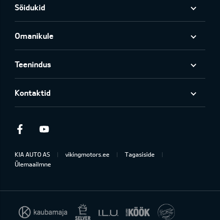
Sõidukid
Omanikule
Teenindus
Kontaktid
Facebook
Youtube
KIA AUTO AS
vikingmotors.ee
Tagasiside
Ülemaailmne