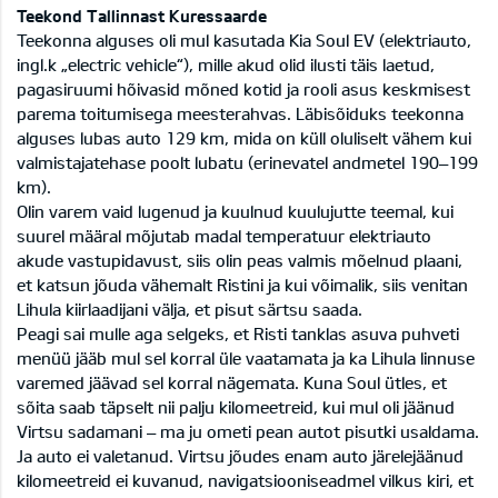
Teekond Tallinnast Kuressaarde
Teekonna alguses oli mul kasutada Kia Soul EV (elektriauto,
ingl.k „electric vehicle“), mille akud olid ilusti täis laetud,
pagasiruumi hõivasid mõned kotid ja rooli asus keskmisest
parema toitumisega meesterahvas. Läbisõiduks teekonna
alguses lubas auto 129 km, mida on küll oluliselt vähem kui
valmistajatehase poolt lubatu (erinevatel andmetel 190–199
km).
Olin varem vaid lugenud ja kuulnud kuulujutte teemal, kui
suurel määral mõjutab madal temperatuur elektriauto
akude vastupidavust, siis olin peas valmis mõelnud plaani,
et katsun jõuda vähemalt Ristini ja kui võimalik, siis venitan
Lihula kiirlaadijani välja, et pisut särtsu saada.
Peagi sai mulle aga selgeks, et Risti tanklas asuva puhveti
menüü jääb mul sel korral üle vaatamata ja ka Lihula linnuse
varemed jäävad sel korral nägemata. Kuna Soul ütles, et
sõita saab täpselt nii palju kilomeetreid, kui mul oli jäänud
Virtsu sadamani – ma ju ometi pean autot pisutki usaldama.
Ja auto ei valetanud. Virtsu jõudes enam auto järelejäänud
kilomeetreid ei kuvanud, navigatsiooniseadmel vilkus kiri, et