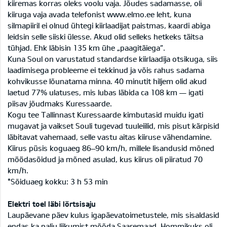
kiiremas korras oleks voolu vaja. Jõudes sadamasse, oli
kiiruga vaja avada telefonist www.elmo.ee leht, kuna
silmapiiril ei olnud ühtegi kiirlaadijat paistmas, kaardi abiga
leidsin selle siiski ülesse. Akud olid selleks hetkeks täitsa
tühjad. Ehk läbisin 135 km ühe „paagitäiega“.
Kuna Soul on varustatud standardse kiirlaadija otsikuga, siis
laadimisega probleeme ei tekkinud ja võis rahus sadama
kohvikusse lõunatama minna. 40 minutit hiljem olid akud
laetud 77% ulatuses, mis lubas läbida ca 108 km — igati
piisav jõudmaks Kuressaarde.
Kogu tee Tallinnast Kuressaarde kimbutasid muidu igati
mugavat ja vaikset Souli tugevad tuuleiilid, mis pisut kärpisid
läbitavat vahemaad, selle vastu aitas kiiruse vähendamine.
Kiirus püsis koguaeg 86–90 km/h, millele lisandusid mõned
möödasõidud ja mõned asulad, kus kiirus oli piiratud 70
km/h.
*Sõiduaeg kokku: 3 h 53 min
Elektri toel läbi lörtsisaju
Laupäevane päev kulus igapäevatoimetustele, mis sisaldasid
endas ka palju liikumist mõõda Saaremaad. Hommikuks oli