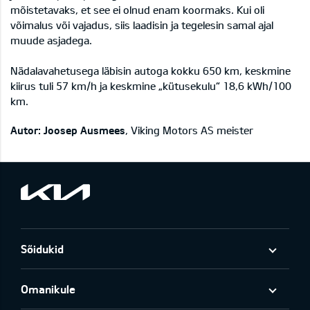
mõistetavaks, et see ei olnud enam koormaks. Kui oli
võimalus või vajadus, siis laadisin ja tegelesin samal ajal
muude asjadega.
Nädalavahetusega läbisin autoga kokku 650 km, keskmine
kiirus tuli 57 km/h ja keskmine „kütusekulu“ 18,6 kWh/100
km.
Autor: Joosep Ausmees
, Viking Motors AS meister
Sõidukid
Omanikule