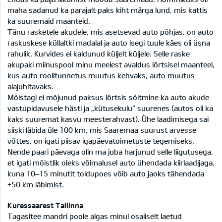
maha sadanud ka parajalt paks kiht märga lund, mis kattis
ka suuremaid maanteid.
Tänu rasketele akudele, mis asetsevad auto põhjas, on auto
raskuskese küllaltki madalal ja auto isegi tuule käes oli üsna
rahulik. Kurvides ei kaldunud küljelt küljele. Selle raske
akupaki miinuspool minu meelest avaldus lörtsisel maanteel,
kus auto roolitunnetus muutus kehvaks, auto muutus
alajuhitavaks.
Mõistagi ei mõjunud paksus lörtsis sõitmine ka auto akude
vastupidavusele hästi ja „kütusekulu“ suurenes (autos oli ka
kaks suuremat kasvu meesterahvast). Ühe laadimisega sai
siiski läbida üle 100 km, mis Saaremaa suurust arvesse
võttes, on igati piisav igapäevatoimetuste tegemiseks.
Nende paari päevaga olin ma juba harjunud selle liigutusega,
et igati mõistlik oleks võimalusel auto ühendada kiirlaadijaga,
kuna 10–15 minutit toidupoes võib auto jaoks tähendada
+50 km läbimist.
Kuressaarest Tallinna
Tagasitee mandri poole algas minul osaliselt laetud