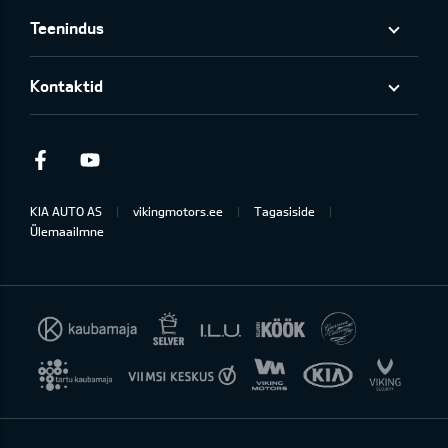
Teenindus
Kontaktid
Facebook
Youtube
KIA AUTO AS
vikingmotors.ee
Tagasiside
Ülemaailmne