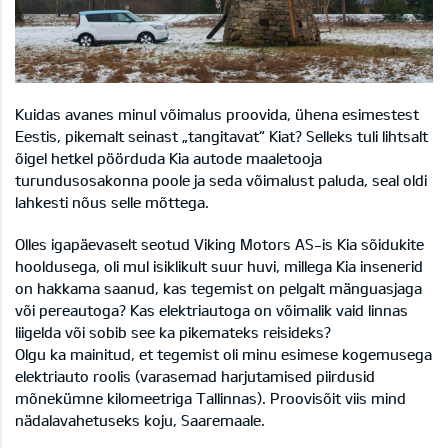
Kuidas avanes minul võimalus proovida, ühena esimestest
Eestis, pikemalt seinast „tangitavat“ Kiat? Selleks tuli lihtsalt
õigel hetkel pöörduda Kia autode maaletooja
turundusosakonna poole ja seda võimalust paluda, seal oldi
lahkesti nõus selle mõttega.
Olles igapäevaselt seotud Viking Motors AS-is Kia sõidukite
hooldusega, oli mul isiklikult suur huvi, millega Kia insenerid
on hakkama saanud, kas tegemist on pelgalt mänguasjaga
või pereautoga? Kas elektriautoga on võimalik vaid linnas
liigelda või sobib see ka pikemateks reisideks?
Olgu ka mainitud, et tegemist oli minu esimese kogemusega
elektriauto roolis (varasemad harjutamised piirdusid
mõnekümne kilomeetriga Tallinnas). Proovisõit viis mind
nädalavahetuseks koju, Saaremaale.