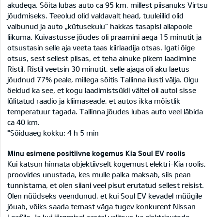
akudega. Sõita lubas auto ca 95 km, millest piisanuks Virtsu
jõudmiseks. Teeolud olid valdavalt head, tuuleiilid olid
vaibunud ja auto „kütusekulu“ hakkas tasapisi allapoole
liikuma. Kuivastusse jõudes oli praamini aega 15 minutit ja
otsustasin selle aja veeta taas kiirlaadija otsas. Igati õige
otsus, sest sellest piisas, et teha ainuke pikem laadimine
Ristil. Ristil veetsin 30 minutit, selle ajaga oli aku laetus
jõudnud 77% peale, millega sõitis Tallinna ilusti välja. Olgu
öeldud ka see, et kogu laadimistsükli vältel oli autol sisse
lülitatud raadio ja kliimaseade, et autos ikka mõistlik
temperatuur tagada. Tallinna jõudes lubas auto veel läbida
ca 40 km.
*Sõiduaeg kokku: 4 h 5 min
Minu esimene positiivne kogemus Kia Soul EV roolis
Kui katsun hinnata objektiivselt kogemust elektri-Kia roolis,
proovides unustada, kes mulle palka maksab, siis pean
tunnistama, et olen siiani veel pisut erutatud sellest reisist.
Olen nüüdseks veendunud, et kui Soul EV kevadel müügile
jõuab, võiks saada temast väga tugev konkurent Nissan