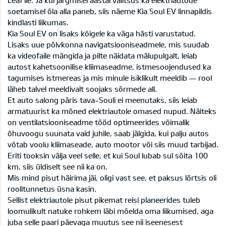
Leaf’ile. Ja kui järgmisel aastal valitsus ka elektriautode
soetamisel õla alla paneb, siis näeme Kia Soul EV linnapildis
kindlasti liikumas.
Kia Soul EV on lisaks kõigele ka väga hästi varustatud.
Lisaks uue põlvkonna navigatsiooniseadmele, mis suudab
ka videofaile mängida ja pilte näidata mälupulgalt, leiab
autost kahetsoonilise kliimaseadme, istmesoojendused ka
tagumises istmereas ja mis minule isiklikult meeldib — rool
läheb talvel meeldivalt soojaks sõrmede all.
Et auto salong päris tava-Souli ei meenutaks, siis leiab
armatuurist ka mõned elektriautole omased nupud. Näiteks
on ventilatsiooniseadme tööd optimeerides võimalik
õhuvoogu suunata vaid juhile, saab jälgida, kui palju autos
võtab voolu kliimaseade, auto mootor või siis muud tarbijad.
Eriti tooksin välja veel selle, et kui Soul lubab sul sõita 100
km, siis üldiselt see nii ka on.
Mis mind pisut häirima jäi, oligi vast see, et paksus lörtsis oli
roolitunnetus üsna kasin.
Sellist elektriautole pisut pikemat reisi planeerides tuleb
loomulikult natuke rohkem läbi mõelda oma liikumised, aga
juba selle paari päevaga muutus see nii iseenesest