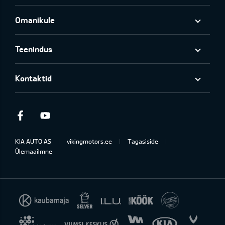
Omanikule
Teenindus
Kontaktid
Facebook
Youtube
KIA AUTO AS
vikingmotors.ee
Tagasiside
Ülemaailmne