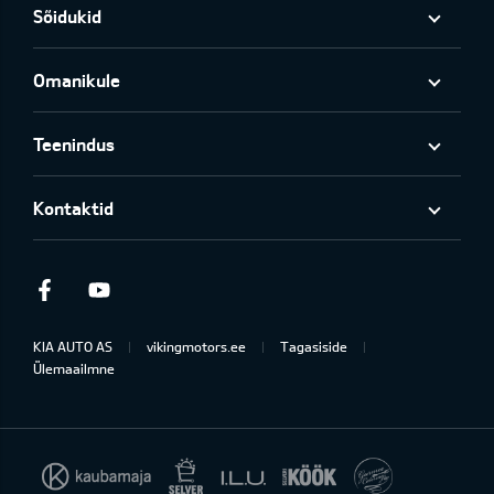
Sõidukid
Omanikule
Teenindus
Kontaktid
Facebook
Youtube
KIA AUTO AS
vikingmotors.ee
Tagasiside
Ülemaailmne