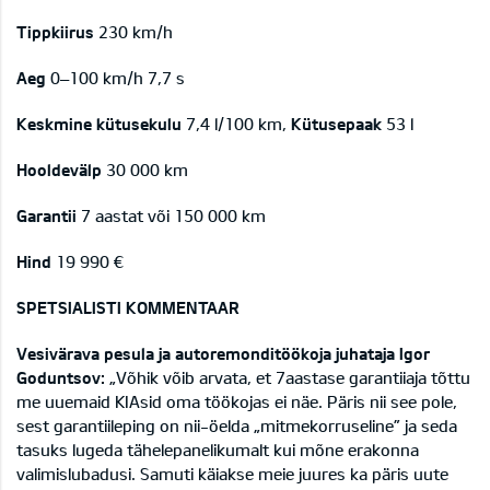
Tippkiirus
230 km/h
Aeg
0–100 km/h 7,7 s
Keskmine kütusekulu
7,4 l/100 km,
Kütusepaak
53 l
Hooldevälp
30 000 km
Garantii
7 aastat või 150 000 km
Hind
19 990 €
SPETSIALISTI KOMMENTAAR
Vesivärava pesula ja autoremonditöökoja juhataja Igor
Goduntsov:
„Võhik võib arvata, et 7aastase garantiiaja tõttu
me uuemaid KIAsid oma töökojas ei näe. Päris nii see pole,
sest garantiileping on nii-öelda „mitmekorruseline” ja seda
tasuks lugeda tähelepanelikumalt kui mõne erakonna
valimislubadusi. Samuti käiakse meie juures ka päris uute