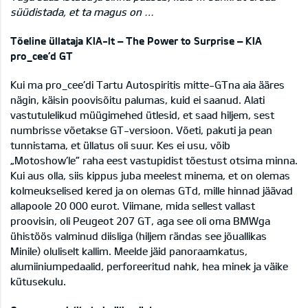
süüdistada, et ta magus on …
Tõeline üllataja KIA-lt – The Power to Surprise – KIA
pro_cee’d GT
Kui ma pro_cee’di Tartu Autospiritis mitte-GTna aia ääres
nägin, käisin poovisõitu palumas, kuid ei saanud. Alati
vastutulelikud müügimehed ütlesid, et saad hiljem, sest
numbrisse võetakse GT-versioon. Võeti, pakuti ja pean
tunnistama, et üllatus oli suur. Kes ei usu, võib
„Motoshow’le” raha eest vastupidist tõestust otsima minna.
Kui aus olla, siis kippus juba meelest minema, et on olemas
kolmeukselised kered ja on olemas GTd, mille hinnad jäävad
allapoole 20 000 eurot. Viimane, mida sellest vallast
proovisin, oli Peugeot 207 GT, aga see oli oma BMWga
ühistöös valminud diisliga (hiljem rändas see jõuallikas
Minile) oluliselt kallim. Meelde jäid panoraamkatus,
alumiiniumpedaalid, perforeeritud nahk, hea minek ja väike
kütusekulu.