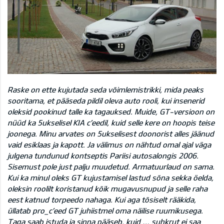
Raske on ette kujutada seda võimlemistrikki, mida peaks
sooritama, et pääseda pildil oleva auto rooli, kui insenerid
oleksid pookinud talle ka tagauksed. Muide, GT-versioon on
nüüd ka 5ukselisel KIA c’eedil, kuid selle kere on hoopis teise
joonega. Minu arvates on 5ukselisest doonorist alles jäänud
vaid esiklaas ja kapott. Ja välimus on nähtud omal ajal väga
julgena tundunud kontseptis Pariisi autosalongis 2006.
Sisemust pole just palju muudetud. Armatuurlaud on sama.
Kui ka minul oleks GT kujustamisel lastud sõna sekka öelda,
oleksin roolilt koristanud kõik mugavusnupud ja selle raha
eest katnud torpeedo nahaga. Kui aga tõsiselt rääkida,
üllatab pro_c’eed GT juhiistmel oma näilise ruumikusega.
Taga saab istuda ja sinna pääseb, kuid … suhkrut ei saa