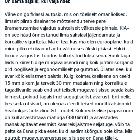
On sama asjalik, kui välja näeb
Vähe on golfklassi autosid, mis on tõeliselt omanäolised.
Ilmselt piirab disainerite mõttelendu terve pere
äramahutamise vajadus suhteliselt väikesele pinnale. KIA-l
on see hästi õnnestunud ilma sakslasi jäljendamata ja
korealike viguriteta. Ma ei tea, kas ma olen eurooplane, kuid
minu pilku ei riivanud auto välimuses ükski pisiasi. Ehkki
linkide valgustus tundus küll otsitud luksusena. Rooli taga
leidsin kiiresti õige mugava asendi ning kõik juhtimisorganid
olid loogiliselt ja ergonoomiliselt paigutatud. Üllatas see, kui
avar kõik esiistmelt paistis. Kuigi kolmeukselisena on cee’d
15 mm pikem ja tervelt 30 mm madalam ning korralikule
tagadiivanile saab end suhteliselt mugavalt sisse seada kaks
inimest, polnud tagaistmel sugugi sellist avarust. Ent neile,
kes seda otsivad, on olemas c’eedi teised modifikatsioonid.
Sealhulgas 5ukseline GT-mudel. Kolmeukselise pagasiruum
on küll arvestatava mahuga (380 liitrit) ja arvestades
mahaklapitavat eesmist kaasreisijaistme seljatuge, võib ta
peita ka üsna pikka eset, kuid laadimiskõrgus pole kiita. Mis
puutub mugavusvarustusse, siis see on üsna täielik.