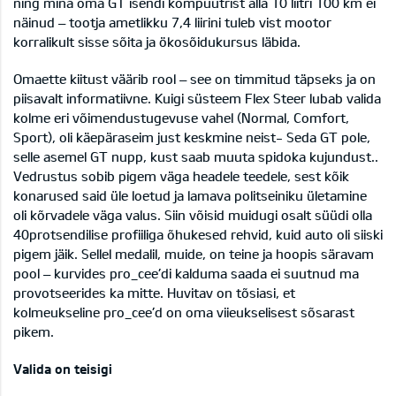
ning mina oma GT isendi kompuutrist alla 10 liitri 100 km ei
näinud – tootja ametlikku 7,4 liirini tuleb vist mootor
korralikult sisse sõita ja ökosõidukursus läbida.
Omaette kiitust väärib rool – see on timmitud täpseks ja on
piisavalt informatiivne. Kuigi süsteem Flex Steer lubab valida
kolme eri võimendustugevuse vahel (Normal, Comfort,
Sport), oli käepäraseim just keskmine neist- Seda GT pole,
selle asemel GT nupp, kust saab muuta spidoka kujundust..
Vedrustus sobib pigem väga headele teedele, sest kõik
konarused said üle loetud ja lamava politseiniku ületamine
oli kõrvadele väga valus. Siin võisid muidugi osalt süüdi olla
40protsendilise profiiliga õhukesed rehvid, kuid auto oli siiski
pigem jäik. Sellel medalil, muide, on teine ja hoopis säravam
pool – kurvides pro_cee’di kalduma saada ei suutnud ma
provotseerides ka mitte. Huvitav on tõsiasi, et
kolmeukseline pro_cee’d on oma viieukselisest sõsarast
pikem.
Valida on teisigi