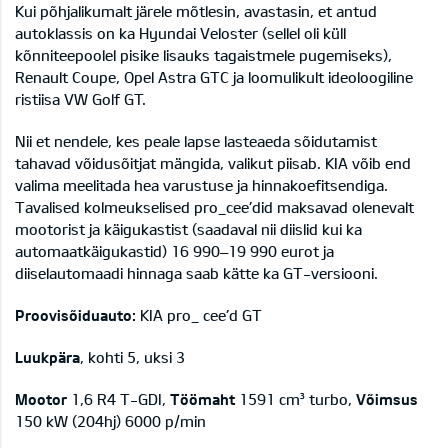
Kui põhjalikumalt järele mõtlesin, avastasin, et antud
autoklassis on ka Hyundai Veloster (sellel oli küll
kõnniteepoolel pisike lisauks tagaistmele pugemiseks),
Renault Coupe, Opel Astra GTC ja loomulikult ideoloogiline
ristiisa VW Golf GT.
Nii et nendele, kes peale lapse lasteaeda sõidutamist
tahavad võidusõitjat mängida, valikut piisab. KIA võib end
valima meelitada hea varustuse ja hinnakoefitsendiga.
Tavalised kolmeukselised pro_cee’did maksavad olenevalt
mootorist ja käigukastist (saadaval nii diislid kui ka
automaatkäigukastid) 16 990–19 990 eurot ja
diiselautomaadi hinnaga saab kätte ka GT-versiooni.
Proovisõiduauto:
KIA pro_ cee’d GT
Luukpära
, kohti 5, uksi 3
Mootor
1,6 R4 T-GDI,
Töömaht
1591 cm³ turbo,
Võimsus
150 kW (204hj) 6000 p/min