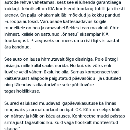
autode rehve vahetamas, sest see ei lühenda garantiiaega
kuidagi. Tehniliselt on KIA kontserni toodang tublilt ja kiiresti
arenev. On palju lohakamalt läbi mõeldud ja kokku pandud
Euroopa autosid. Varuosade kättesaadavus kõigile
mudelitele on hea ja omavahel öeldes tean ma ainult ühte
inimest, kellele on sattunud „õnnetu” eksemplar KIA
toodangust. Praeguseks on mees oma risti ligi viis aastat
ära kandnud.
See auto on lausa hirmutavalt õige disainiga. Pole ühtegi
pisiasja, mille kallal saaks norida. No kui, siis võiks ehk
iluvõre veidi vähem üksluine olla. Samas kompenseerivad
kaitserauast allapoole paigutatud päevasõidu- ja udutuled
ning täiendav radiaatorivõre selle põhiiluvõre
tagasihoidlikkuse.
Suured esiuksed muudavad igapäevakasutuse ka linnas
mugavaks ja armatuurlaud on igati OK. Kõik on selge, kõik
on nähtav ja kõik on käeulatuses. Konkreetne mudel paistab
silma just tagasihoidliku, kuid väga hoolikalt monteeritud
sisuga.”