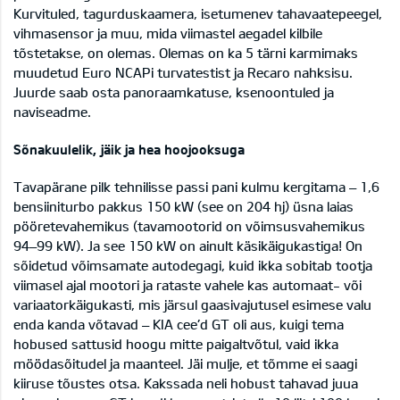
Kurvituled, tagurduskaamera, isetumenev tahavaatepeegel,
vihmasensor ja muu, mida viimastel aegadel kilbile
tõstetakse, on olemas. Olemas on ka 5 tärni karmimaks
muudetud Euro NCAPi turvatestist ja Recaro nahksisu.
Juurde saab osta panoraamkatuse, ksenoontuled ja
naviseadme.
Sõnakuulelik, jäik ja hea hoojooksuga
Tavapärane pilk tehnilisse passi pani kulmu kergitama – 1,6
bensiiniturbo pakkus 150 kW (see on 204 hj) üsna laias
pööretevahemikus (tavamootorid on võimsusvahemikus
94–99 kW). Ja see 150 kW on ainult käsikäigukastiga! On
sõidetud võimsamate autodegagi, kuid ikka sobitab tootja
viimasel ajal mootori ja rataste vahele kas automaat- või
variaatorkäigukasti, mis järsul gaasivajutusel esimese valu
enda kanda võtavad – KIA cee’d GT oli aus, kuigi tema
hobused sattusid hoogu mitte paigaltvõtul, vaid ikka
möödasõitudel ja maanteel. Jäi mulje, et tõmme ei saagi
kiiruse tõustes otsa. Kakssada neli hobust tahavad juua