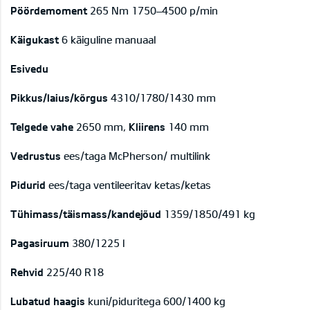
Pöördemoment
265 Nm 1750–4500 p/min
Käigukast
6 käiguline manuaal
Esivedu
Pikkus/laius/kõrgus
4310/1780/1430 mm
Telgede vahe
2650 mm,
Kliirens
140 mm
Vedrustus
ees/taga McPherson/ multilink
Pidurid
ees/taga ventileeritav ketas/ketas
Tühimass/täismass/kandejõud
1359/1850/491 kg
Pagasiruum
380/1225 l
Rehvid
225/40 R18
Lubatud haagis
kuni/piduritega 600/1400 kg