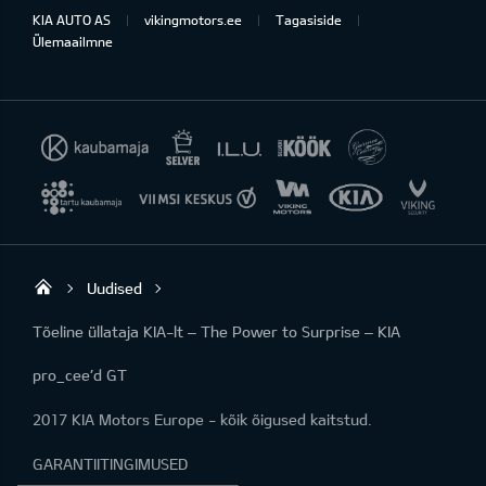
KIA AUTO AS
vikingmotors.ee
Tagasiside
Ülemaailmne
Uudised
Viking Motors - Kia müük, hooldus ja rem
Tõeline üllataja KIA-lt – The Power to Surprise – KIA
pro_cee’d GT
2017 KIA Motors Europe - kõik õigused kaitstud.
GARANTIITINGIMUSED