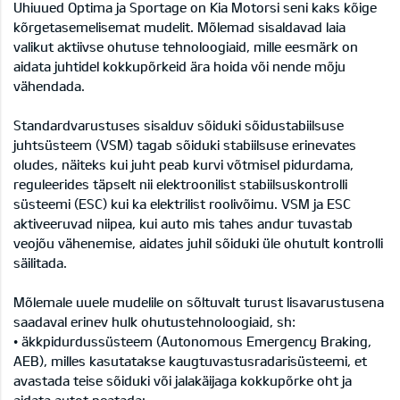
Uhiuued Optima ja Sportage on Kia Motorsi seni kaks kõige
kõrgetasemelisemat mudelit. Mõlemad sisaldavad laia
valikut aktiivse ohutuse tehnoloogiaid, mille eesmärk on
aidata juhtidel kokkupõrkeid ära hoida või nende mõju
vähendada.
Standardvarustuses sisalduv sõiduki sõidustabiilsuse
juhtsüsteem (VSM) tagab sõiduki stabiilsuse erinevates
oludes, näiteks kui juht peab kurvi võtmisel pidurdama,
reguleerides täpselt nii elektroonilist stabiilsuskontrolli
süsteemi (ESC) kui ka elektrilist roolivõimu. VSM ja ESC
aktiveeruvad niipea, kui auto mis tahes andur tuvastab
veojõu vähenemise, aidates juhil sõiduki üle ohutult kontrolli
säilitada.
Mõlemale uuele mudelile on sõltuvalt turust lisavarustusena
saadaval erinev hulk ohutustehnoloogiaid, sh:
• äkkpidurdussüsteem (Autonomous Emergency Braking,
AEB), milles kasutatakse kaugtuvastusradarisüsteemi, et
avastada teise sõiduki või jalakäijaga kokkupõrke oht ja
aidata autot peatada;