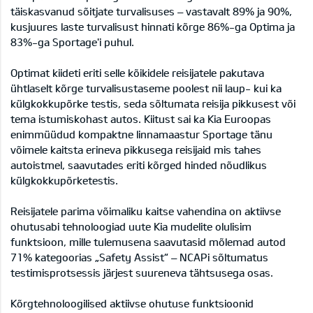
täiskasvanud sõitjate turvalisuses – vastavalt 89% ja 90%,
kusjuures laste turvalisust hinnati kõrge 86%-ga Optima ja
83%-ga Sportage'i puhul.
Optimat kiideti eriti selle kõikidele reisijatele pakutava
ühtlaselt kõrge turvalisustaseme poolest nii laup- kui ka
külgkokkupõrke testis, seda sõltumata reisija pikkusest või
tema istumiskohast autos. Kiitust sai ka Kia Euroopas
enimmüüdud kompaktne linnamaastur Sportage tänu
võimele kaitsta erineva pikkusega reisijaid mis tahes
autoistmel, saavutades eriti kõrged hinded nõudlikus
külgkokkupõrketestis.
Reisijatele parima võimaliku kaitse vahendina on aktiivse
ohutusabi tehnoloogiad uute Kia mudelite olulisim
funktsioon, mille tulemusena saavutasid mõlemad autod
71% kategoorias „Safety Assist“ – NCAPi sõltumatus
testimisprotsessis järjest suureneva tähtsusega osas.
Kõrgtehnoloogilised aktiivse ohutuse funktsioonid