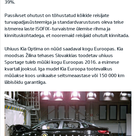
39%.
Passiivset ohutust on tõhustatud kõikide reisijate
turvapadjasüsteemiga ja standardvarustuses oleva teise
istmerea laste ISOFIX-turvaistme ülemise rihma ja
kinnituskohtadega, et nooremaid reisijaid ohutult kinnitada.
Uhiuus Kia Optima on nüüd saadaval kogu Euroopas. Kia
moodsas Žilina tehases Slovakkias toodetav uhiuus
Sportage tuleb müüki kogu Euroopas 2016. a esimese
kvartali jooksul. Iga mudel Kia Euroopa tootevalikus
müüakse koos unikaalse seitsmeaastase või 150 000 km
läbisõidu garantiiga.