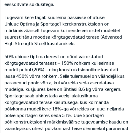
eessõitvate sõidukitega.
Tugevam kere tagab suurema passiivse ohutuse
Uhiuue Optima ja Sportage'i kerekonstruktsioon on
märkimisväärselt tugevam kui nende eelmistel mudelitel
suuresti tänu moodsa kõrgtugevdatud terase (Advanced
High Strength Steel) kasutamisele.
50% uhiuue Optima kerest on nüüd valmistatud
kõrgtugevdatud terasest – 150% rohkem kui eelmise
mudeli puhul (20%) – ning konstruktsioonliime kasutati
lausa 450% võrra rohkem. Selle tulemusel on väändejäikus
paranenud poole võrra, kui võrrelda seda asendatava
mudeliga, kusjuures kere on ühtlasi 8,6 kg võrra kergem.
Sportage saab uhkustada veelgi ulatuslikuma
kõrgtugevdatud terase kasutusega, kus kolmanda
põlvkonna mudeli kere 18%-ga võrreldes on uue, neljanda
põlve Sportage'i keres seda 51%. Uue Sportage'i
põhikonstruktsiooni märkimisväärse tugevdamise kaudu on
väändejäikus ühest põlvkonnast teise üleminekul paranenud