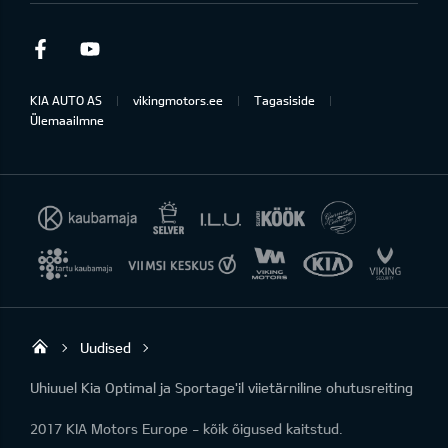
Facebook
Youtube
KIA AUTO AS
vikingmotors.ee
Tagasiside
Ülemaailmne
Uudised
Viking Motors - Kia müük, hooldus ja rem
Uhiuuel Kia Optimal ja Sportage'il viietärniline ohutusreiting
2017 KIA Motors Europe - kõik õigused kaitstud.