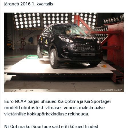
järgneb 2016 1. kvartalis
Euro NCAP pärjas uhiuued Kia Optima ja Kia Sportage'i
mudelid ohutustesti viimases voorus maksimaalse
viietärnilise kokkupõrkekindluse reitinguga.
Nii Optima kui Sportage said eriti kõrged hinded