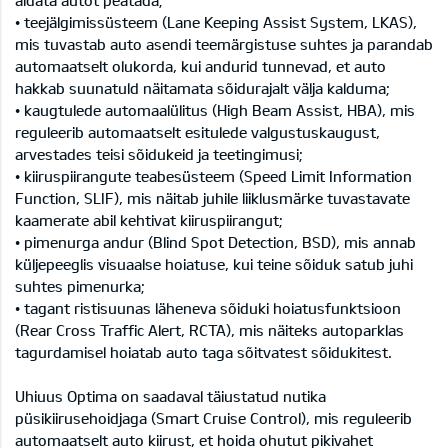
• teejälgimissüsteem (Lane Keeping Assist System, LKAS),
mis tuvastab auto asendi teemärgistuse suhtes ja parandab
automaatselt olukorda, kui andurid tunnevad, et auto
hakkab suunatuld näitamata sõidurajalt välja kalduma;
• kaugtulede automaalülitus (High Beam Assist, HBA), mis
reguleerib automaatselt esitulede valgustuskaugust,
arvestades teisi sõidukeid ja teetingimusi;
• kiiruspiirangute teabesüsteem (Speed Limit Information
Function, SLIF), mis näitab juhile liiklusmärke tuvastavate
kaamerate abil kehtivat kiiruspiirangut;
• pimenurga andur (Blind Spot Detection, BSD), mis annab
küljepeeglis visuaalse hoiatuse, kui teine sõiduk satub juhi
suhtes pimenurka;
• tagant ristisuunas läheneva sõiduki hoiatusfunktsioon
(Rear Cross Traffic Alert, RCTA), mis näiteks autoparklas
tagurdamisel hoiatab auto taga sõitvatest sõidukitest.
Uhiuus Optima on saadaval täiustatud nutika
püsikiirusehoidjaga (Smart Cruise Control), mis reguleerib
automaatselt auto kiirust, et hoida ohutut pikivahet