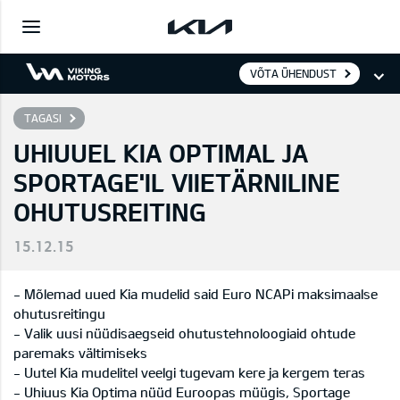
VÕTA ÜHENDUST
TAGASI
UHIUUEL KIA OPTIMAL JA
SPORTAGE'IL VIIETÄRNILINE
OHUTUSREITING
15.12.15
- Mõlemad uued Kia mudelid said Euro NCAPi maksimaalse
ohutusreitingu
- Valik uusi nüüdisaegseid ohutustehnoloogiaid ohtude
paremaks vältimiseks
- Uutel Kia mudelitel veelgi tugevam kere ja kergem teras
- Uhiuus Kia Optima nüüd Euroopas müügis, Sportage