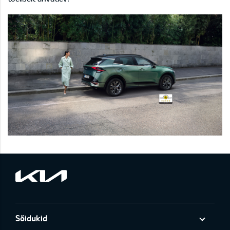
Sõidukid