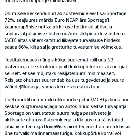
mõjutas kokkupõrge minimaalselt.
Ohutusele keskendunud abisüsteemide eest sai Sportage
72%, sealjuures märkis Euro NCAP ära Sportage’i
kaamerapõhise nutika piirkiiruse hoidmise abilise ja
sõidurajal püsimise süsteemi. Auto äkkpidurdussüsteem
(AEB) aitas vähemkaitstud liiklejate turvalisuse hindeks
saada 66%, kiita sai jalgratturite tuvastamise võimekus.
Testitulemuses mängis kõige suuremat rolli uus N3
platvorm, mille struktuur juhib kokkupõrke korral energiat
selliselt, et see mõjutaks reisijateruumi minimaalselt.
Reisijate ohutust suurendab ka uus tugevdatud ja suure
väändejäikusega, samas kerge kerestruktuur.
Uuel mudelil on mitmikkokkupõrke pidur (MCB) ja koos uue
keskse külgturvapadjaga on autos nüüd seitse turvapatja.
Sportage on varustatud suure hulga passiivsete ja
aktiivsete ohutussüsteemidega ja Kia uusima täiustatud
juhiabisüsteemiga DriveWise, nii et tegemist on oma klassis
ühe turvalisima linnamaasturiga. Kokkupõrke korral või