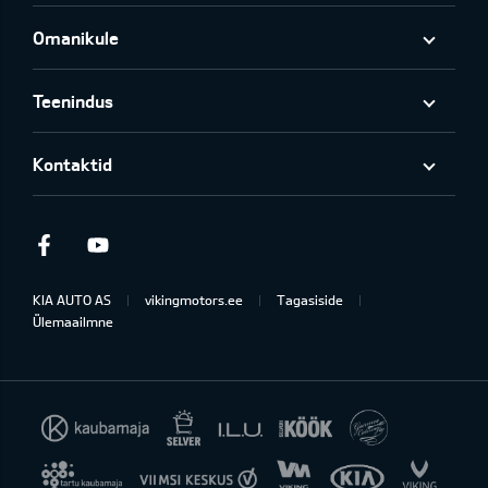
Omanikule
Teenindus
Kontaktid
Facebook
Youtube
KIA AUTO AS
vikingmotors.ee
Tagasiside
Ülemaailmne