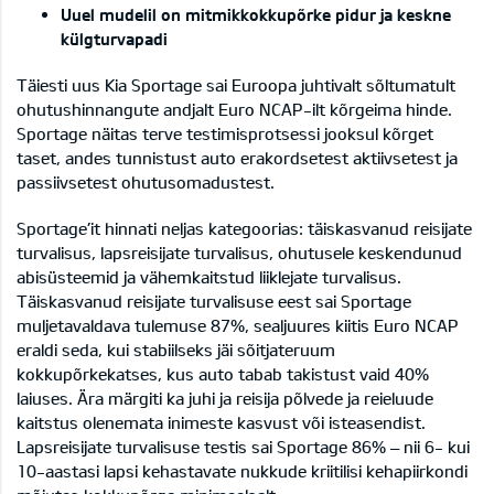
Uuel mudelil on mitmikkokkupõrke pidur ja keskne
külgturvapadi
Täiesti uus Kia Sportage sai Euroopa juhtivalt sõltumatult
ohutushinnangute andjalt Euro NCAP-ilt kõrgeima hinde.
Sportage näitas terve testimisprotsessi jooksul kõrget
taset, andes tunnistust auto erakordsetest aktiivsetest ja
passiivsetest ohutusomadustest.
Sportage’it hinnati neljas kategoorias: täiskasvanud reisijate
turvalisus, lapsreisijate turvalisus, ohutusele keskendunud
abisüsteemid ja vähemkaitstud liiklejate turvalisus.
Täiskasvanud reisijate turvalisuse eest sai Sportage
muljetavaldava tulemuse 87%, sealjuures kiitis Euro NCAP
eraldi seda, kui stabiilseks jäi sõitjateruum
kokkupõrkekatses, kus auto tabab takistust vaid 40%
laiuses. Ära märgiti ka juhi ja reisija põlvede ja reieluude
kaitstus olenemata inimeste kasvust või isteasendist.
Lapsreisijate turvalisuse testis sai Sportage 86% – nii 6- kui
10-aastasi lapsi kehastavate nukkude kriitilisi kehapiirkondi