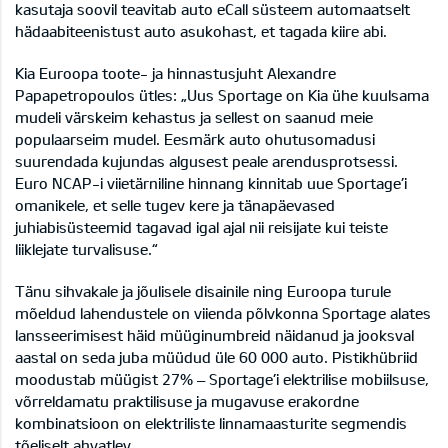
kasutaja soovil teavitab auto eCall süsteem automaatselt
hädaabiteenistust auto asukohast, et tagada kiire abi.
Kia Euroopa toote- ja hinnastusjuht Alexandre
Papapetropoulos ütles: „Uus Sportage on Kia ühe kuulsama
mudeli värskeim kehastus ja sellest on saanud meie
populaarseim mudel. Eesmärk auto ohutusomadusi
suurendada kujundas algusest peale arendusprotsessi.
Euro NCAP-i viietärniline hinnang kinnitab uue Sportage’i
omanikele, et selle tugev kere ja tänapäevased
juhiabisüsteemid tagavad igal ajal nii reisijate kui teiste
liiklejate turvalisuse.“
Tänu sihvakale ja jõulisele disainile ning Euroopa turule
mõeldud lahendustele on viienda põlvkonna Sportage alates
lansseerimisest häid müüginumbreid näidanud ja jooksval
aastal on seda juba müüdud üle 60 000 auto. Pistikhübriid
moodustab müügist 27% – Sportage’i elektrilise mobiilsuse,
võrreldamatu praktilisuse ja mugavuse erakordne
kombinatsioon on elektriliste linnamaasturite segmendis
tõeliselt ahvatlev.