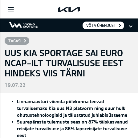
VÕTA ÜHENDUST
TAGASI
UUS KIA SPORTAGE SAI EURO
NCAP-ILT TURVALISUSE EEST
HINDEKS VIIS TÄRNI
19.07.22
Linnamaasturi viienda põlvkonna teevad
turvalisemaks Kia uus N3 platvorm ning suur hulk
ohutustehnoloogiaid ja täiustatud juhiabisüsteeme
Suurepäraste tulemuste seas on 87% täiskasvanud
reisijate turvalisuse ja 86% lapsreisijate turvalisuse
eest