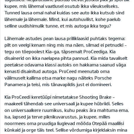
kupee, mis lähemal vaatlusel osutub ikka viieukseliseks.
Tunned lausa omal nahal kuidas see auto ikka kutsub sind
lähemale ja lähemale. Mind, kui autohuvilist, kohe paelub
selline uudishimulik tunne, et mis autoga ikka tegu?
Lähemale astudes pean lausa prilliklaasid puhtaks tegema:
pilt on veelgi kenam ning mis ma näen, silmad ei petnudki -
tegu on tõepoolest Kia-ga, täpsemalt ProCeediga. Kia
disainerid on ikka naelapea pihta pannud. Kia mida tavaliselt
peetakse odavama klassi autoks on hakkama saanud väga
kenasti disainitud autoga. ProCeed meenutab oma
välimuselt kallima otsa marke nagu näiteks Porsche
Panamera ja teisi, mis tänavapildis just ei domineeri.
Kia ProCeedi keretüüpi nimetatakse Shooting Brake -
maakeeli tähendab see universaali ja kupee hübriidi. Selles
on universaalkere ruumikus, kuhu peaks ära mahtuma ema,
isa, lapsed ja terve piknikuvarustus, ja kupee, milles
noormees oma pruudiga liuglevad mööda Otepää maalilisi
künkaid ja orge täis teel. Sellise võrdumiga kirjeldaksin mina