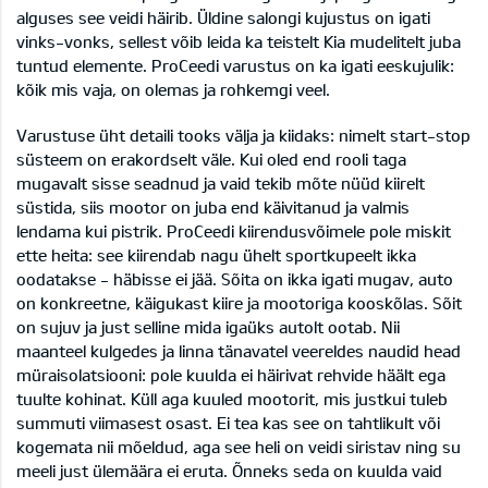
alguses see veidi häirib. Üldine salongi kujustus on igati
vinks-vonks, sellest võib leida ka teistelt Kia mudelitelt juba
tuntud elemente. ProCeedi varustus on ka igati eeskujulik:
kõik mis vaja, on olemas ja rohkemgi veel.
Varustuse üht detaili tooks välja ja kiidaks: nimelt start-stop
süsteem on erakordselt väle. Kui oled end rooli taga
mugavalt sisse seadnud ja vaid tekib mõte nüüd kiirelt
süstida, siis mootor on juba end käivitanud ja valmis
lendama kui pistrik. ProCeedi kiirendusvõimele pole miskit
ette heita: see kiirendab nagu ühelt sportkupeelt ikka
oodatakse - häbisse ei jää. Sõita on ikka igati mugav, auto
on konkreetne, käigukast kiire ja mootoriga kooskõlas. Sõit
on sujuv ja just selline mida igaüks autolt ootab. Nii
maanteel kulgedes ja linna tänavatel veereldes naudid head
müraisolatsiooni: pole kuulda ei häirivat rehvide häält ega
tuulte kohinat. Küll aga kuuled mootorit, mis justkui tuleb
summuti viimasest osast. Ei tea kas see on tahtlikult või
kogemata nii mõeldud, aga see heli on veidi siristav ning su
meeli just ülemäära ei eruta. Õnneks seda on kuulda vaid