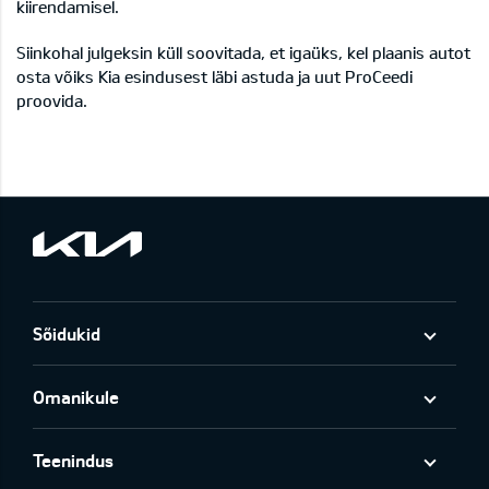
kiirendamisel.
Siinkohal julgeksin küll soovitada, et igaüks, kel plaanis autot
osta võiks Kia esindusest läbi astuda ja uut ProCeedi
proovida.
Sõidukid
Omanikule
Teenindus