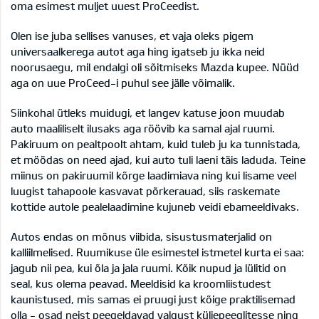
oma esimest muljet uuest ProCeedist.
Olen ise juba sellises vanuses, et vaja oleks pigem
universaalkerega autot aga hing igatseb ju ikka neid
noorusaegu, mil endalgi oli sõitmiseks Mazda kupee. Nüüd
aga on uue ProCeed-i puhul see jälle võimalik.
Siinkohal ütleks muidugi, et langev katuse joon muudab
auto maaliliselt ilusaks aga röövib ka samal ajal ruumi.
Pakiruum on pealtpoolt ahtam, kuid tuleb ju ka tunnistada,
et möödas on need ajad, kui auto tuli laeni täis laduda. Teine
miinus on pakiruumil kõrge laadimiava ning kui lisame veel
luugist tahapoole kasvavat põrkerauad, siis raskemate
kottide autole pealelaadimine kujuneb veidi ebameeldivaks.
Autos endas on mõnus viibida, sisustusmaterjalid on
kalliilmelised. Ruumikuse üle esimestel istmetel kurta ei saa:
jagub nii pea, kui õla ja jala ruumi. Kõik nupud ja lülitid on
seal, kus olema peavad. Meeldisid ka kroomliistudest
kaunistused, mis samas ei pruugi just kõige praktilisemad
olla - osad neist peegeldavad valgust küljepeeglitesse ning