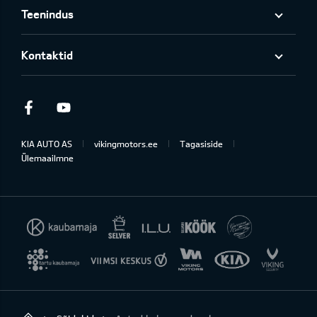
Teenindus
Kontaktid
Facebook
Youtube
KIA AUTO AS
vikingmotors.ee
Tagasiside
Ülemaailmne