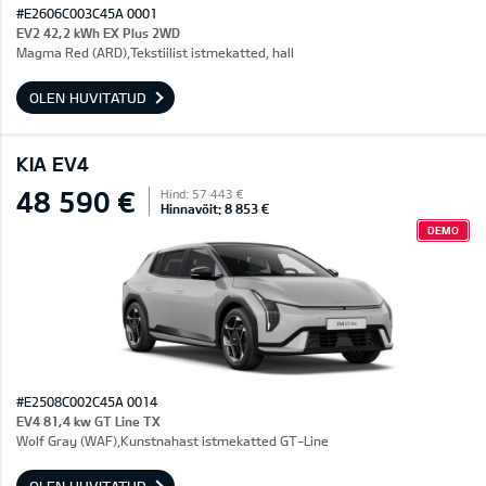
#E2606C003C45A 0001
EV2 42,2 kWh EX Plus 2WD
Magma Red (ARD),Tekstiilist istmekatted, hall
OLEN HUVITATUD
KIA EV4
48 590 €
Hind: 57 443 €
Hinnavõit: 8 853 €
DEMO
#E2508C002C45A 0014
EV4 81,4 kw GT Line TX
Wolf Gray (WAF),Kunstnahast istmekatted GT-Line