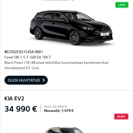
LAOS
#E2502C021C45A 0001
Ceed SW 1,5 T-GDI EX 7DCT
Black Pearl (1K),Mustad tekstiilist kunstnahaga kombineeritud
istmekatted GT-Line
OLEN HUVITATUD
KIA EV2
34 990 €
Hind: 40 069 €
Hinnavõit: 5 079 €
DEMO