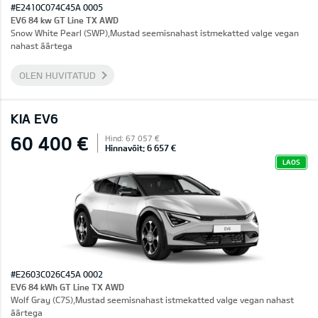
#E2410C074C45A 0005
EV6 84 kw GT Line TX AWD
Snow White Pearl (SWP),Mustad seemisnahast istmekatted valge vegan
nahast äärtega
OLEN HUVITATUD
KIA EV6
60 400 €
Hind: 67 057 €
Hinnavõit: 6 657 €
LAOS
#E2603C026C45A 0002
EV6 84 kWh GT Line TX AWD
Wolf Gray (C7S),Mustad seemisnahast istmekatted valge vegan nahast
äärtega