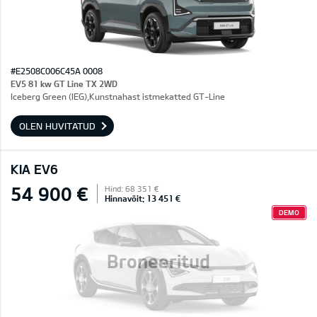
#E2508C006C45A 0008
EV5 81 kw GT Line TX 2WD
Iceberg Green (IEG),Kunstnahast istmekatted GT-Line
OLEN HUVITATUD
KIA EV6
54 900 €
Hind: 68 351 €
Hinnavõit: 13 451 €
DEMO
Broneeritud