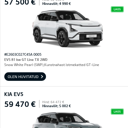
57 500 €
Hinnavõit: 4 990 €
LAOS
#E2603C027C45A 0005
EV5 81 kw GT Line TX 2WD
Snow White Pearl (SWP),Kunstnahast istmekatted GT-Line
OLEN HUVITATUD
KIA EV5
59 470 €
Hind: 64 472 €
Hinnavõit: 5 002 €
LAOS