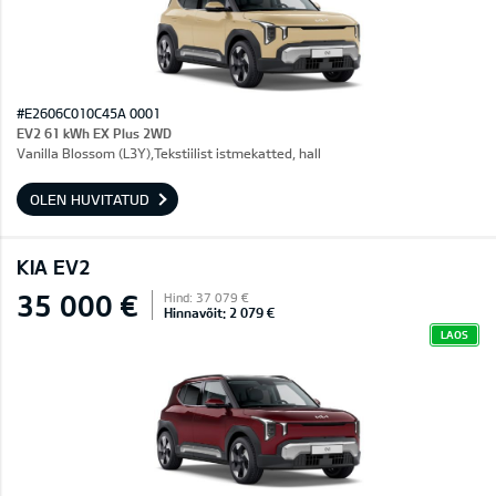
#E2606C010C45A 0001
EV2 61 kWh EX Plus 2WD
Vanilla Blossom (L3Y),Tekstiilist istmekatted, hall
OLEN HUVITATUD
KIA EV2
35 000 €
Hind: 37 079 €
Hinnavõit: 2 079 €
LAOS