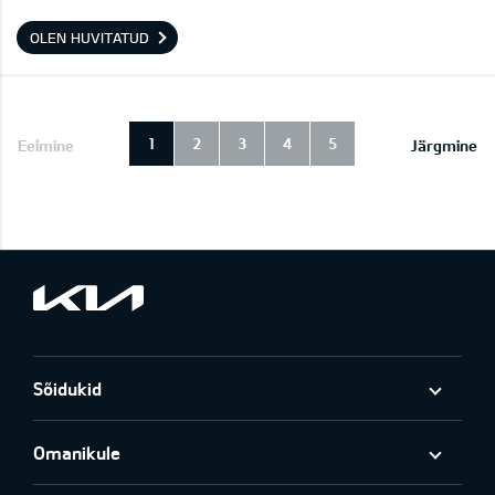
OLEN HUVITATUD
1
2
3
4
5
Eelmine
Järgmine
Sõidukid
Omanikule