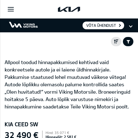
VÕTA ÜHENDUST
Allpool toodud hinnapakkumised kehtivad vaid
konkreetsele autole ja ei laiene üldhinnakirjale.
Pakkumise staatused lehel muutuvad väikese viitega!
Autode lõplikku olemasolu palume kontrollida saates
„Olen huvitatud!“ vormi Viking Motorsile. Broneeringuid
hoitakse 5 päeva. Auto lõplik varustuse nimekiri ja
hinnapakkumine saadetakse Teile Viking Motorsi poolt.
KIA CEED SW
32 490 €
Hind: 35 071 €
Hinnavõit: 2 581 €