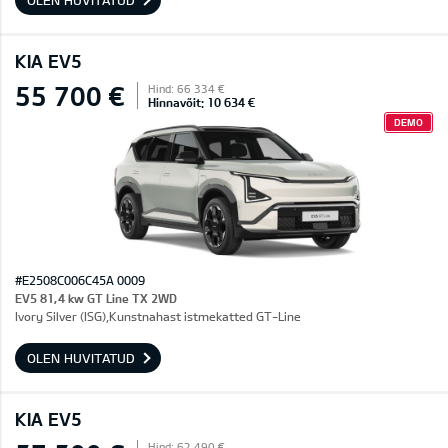
OLEN HUVITATUD
KIA EV5
55 700 €
Hind: 66 334 €
Hinnavõit: 10 634 €
DEMO
#E2508C006C45A 0009
EV5 81,4 kw GT Line TX 2WD
Ivory Silver (ISG),Kunstnahast istmekatted GT-Line
OLEN HUVITATUD
KIA EV5
Hind: 62 490 €