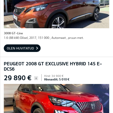
3008 GT-Line
1.6 (88 kW) Diisel, 2017, 151 000 , Automaat , pruun met.
OLEN HUVITATUD
PEUGEOT 2008 GT EXCLUSIVE HYBRID 145 E-
DCS6
29 890 €
Hind: 34 900 €
i
Hinnavõit: 5 010 €