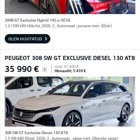
2008 GT Exclusive Hybrid 145 e-DCS6
1.2 (100 kW) Hübriid, 2026, 2 , Automaat , punane met. (Elixir)
OLEN HUVITATUD
PEUGEOT 308 SW GT EXCLUSIVE DIESEL 130 AT8
35 990 €
Hind: 41 400 €
i
Hinnavõit: 5 410 €
308 SW GT Exclusive Diesel 130 AT8
1.5 (96 kW) Diisel, 2026, 2 , Automaat , valge met. (Okenite valge)