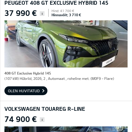
PEUGEOT 408 GT EXCLUSIVE HYBRID 145
37 990 €
Hind: 41 700 €
i
Hinnavõit: 3 710 €
408 GT Exclusive Hybrid 145
(107 kW) Hübriid, 2026, 2 , Automaat , roheline met. (M0F9 - Flare)
OLEN HUVITATUD
VOLKSWAGEN TOUAREG R-LINE
74 900 €
i