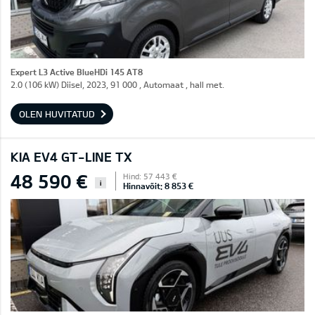
Expert L3 Active BlueHDi 145 AT8
2.0 (106 kW) Diisel, 2023, 91 000 , Automaat , hall met.
OLEN HUVITATUD
KIA EV4 GT-LINE TX
48 590 €
Hind: 57 443 €
i
Hinnavõit: 8 853 €