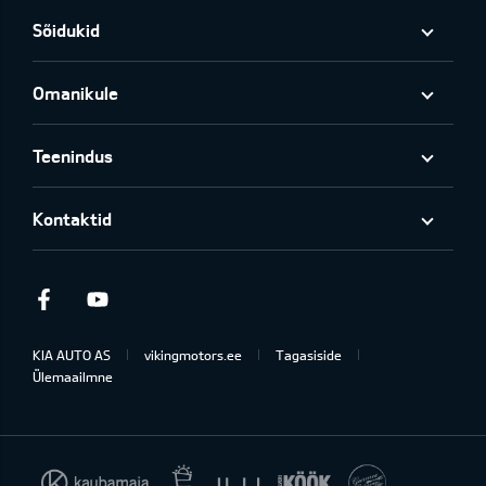
Sõidukid
Omanikule
Teenindus
Kontaktid
Facebook
Youtube
KIA AUTO AS
vikingmotors.ee
Tagasiside
Ülemaailmne