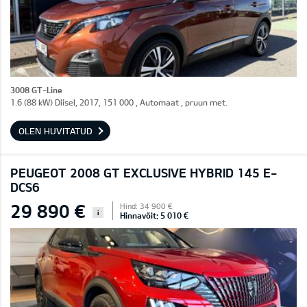
3008 GT-Line
1.6 (88 kW) Diisel, 2017, 151 000 , Automaat , pruun met.
OLEN HUVITATUD
PEUGEOT 2008 GT EXCLUSIVE HYBRID 145 E-
DCS6
29 890 €
Hind: 34 900 €
i
Hinnavõit: 5 010 €