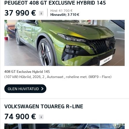
PEUGEOT 408 GT EXCLUSIVE HYBRID 145
37 990 €
Hind: 41 700 €
i
Hinnavõit: 3 710 €
408 GT Exclusive Hybrid 145
(107 kW) Hübriid, 2026, 2 , Automaat , roheline met. (M0F9 - Flare)
OLEN HUVITATUD
VOLKSWAGEN TOUAREG R-LINE
74 900 €
i