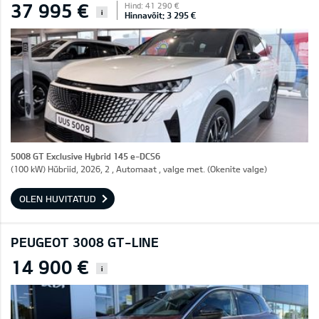
37 995 €
Hind: 41 290 €
i
Hinnavõit: 3 295 €
5008 GT Exclusive Hybrid 145 e-DCS6
(100 kW) Hübriid, 2026, 2 , Automaat , valge met. (Okenite valge)
OLEN HUVITATUD
PEUGEOT 3008 GT-LINE
14 900 €
i