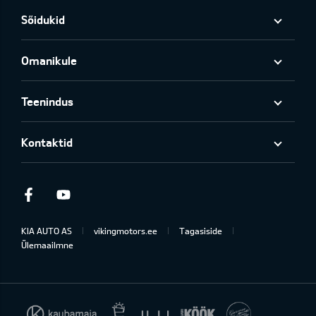
Sõidukid
Omanikule
Teenindus
Kontaktid
Facebook
Youtube
KIA AUTO AS
vikingmotors.ee
Tagasiside
Ülemaailmne