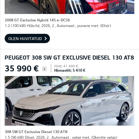
2008 GT Exclusive Hybrid 145 e-DCS6
1.2 (100 kW) Hübriid, 2026, 2 , Automaat , punane met. (Elixir)
OLEN HUVITATUD
PEUGEOT 308 SW GT EXCLUSIVE DIESEL 130 AT8
35 990 €
Hind: 41 400 €
i
Hinnavõit: 5 410 €
308 SW GT Exclusive Diesel 130 AT8
1.5 (96 kW) Diisel, 2026, 2 , Automaat , valge met. (Okenite valge)