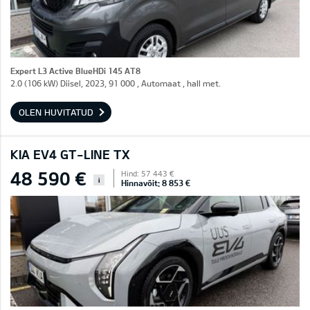
Expert L3 Active BlueHDi 145 AT8
2.0 (106 kW) Diisel, 2023, 91 000 , Automaat , hall met.
OLEN HUVITATUD
KIA EV4 GT-LINE TX
48 590 €
Hind: 57 443 €
i
Hinnavõit: 8 853 €