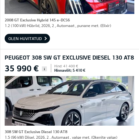
2008 GT Exclusive Hybrid 145 e-DCS6
1.2 (100 kW) Hübriid, 2026, 2 , Automaat , punane met. (Elixir)
OLEN HUVITATUD
PEUGEOT 308 SW GT EXCLUSIVE DIESEL 130 AT8
35 990 €
Hind: 41 400 €
i
Hinnavõit: 5 410 €
308 SW GT Exclusive Diesel 130 AT8
1.5 (96 kW) Diisel, 2026, 2 , Automaat , valge met. (Okenite valge)