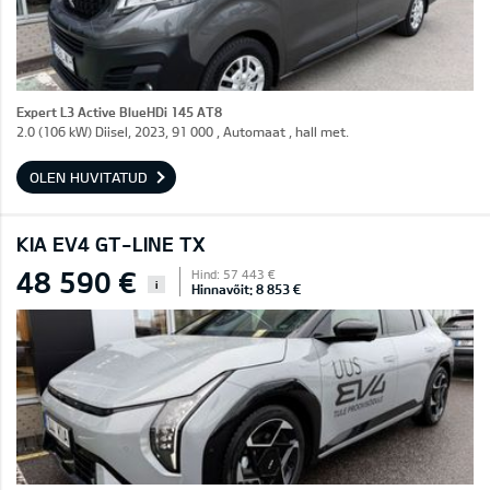
Expert L3 Active BlueHDi 145 AT8
2.0 (106 kW) Diisel, 2023, 91 000 , Automaat , hall met.
OLEN HUVITATUD
KIA EV4 GT-LINE TX
48 590 €
Hind: 57 443 €
i
Hinnavõit: 8 853 €