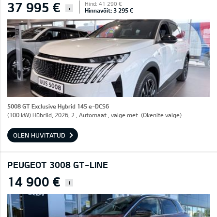
37 995 €
Hind: 41 290 €
i
Hinnavõit: 3 295 €
5008 GT Exclusive Hybrid 145 e-DCS6
(100 kW) Hübriid, 2026, 2 , Automaat , valge met. (Okenite valge)
OLEN HUVITATUD
PEUGEOT 3008 GT-LINE
14 900 €
i