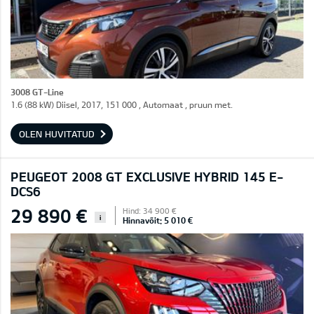
3008 GT-Line
1.6 (88 kW) Diisel, 2017, 151 000 , Automaat , pruun met.
OLEN HUVITATUD
PEUGEOT 2008 GT EXCLUSIVE HYBRID 145 E-
DCS6
29 890 €
Hind: 34 900 €
i
Hinnavõit: 5 010 €