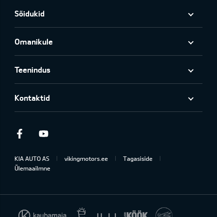
Sõidukid
Omanikule
Teenindus
Kontaktid
Facebook
Youtube
KIA AUTO AS
vikingmotors.ee
Tagasiside
Ülemaailmne