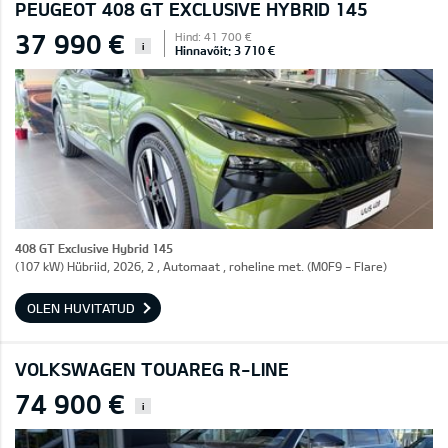
PEUGEOT 408 GT EXCLUSIVE HYBRID 145
37 990 €
Hind: 41 700 €
i
Hinnavõit: 3 710 €
408 GT Exclusive Hybrid 145
(107 kW) Hübriid, 2026, 2 , Automaat , roheline met. (M0F9 - Flare)
OLEN HUVITATUD
VOLKSWAGEN TOUAREG R-LINE
74 900 €
i