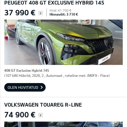
PEUGEOT 408 GT EXCLUSIVE HYBRID 145
37 990 €
Hind: 41 700 €
i
Hinnavõit: 3 710 €
408 GT Exclusive Hybrid 145
(107 kW) Hübriid, 2026, 2 , Automaat , roheline met. (M0F9 - Flare)
OLEN HUVITATUD
VOLKSWAGEN TOUAREG R-LINE
74 900 €
i