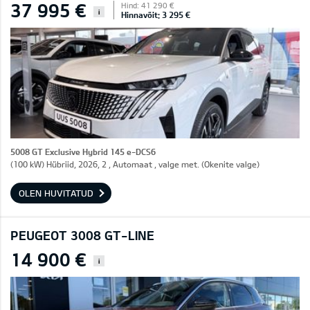
37 995 €
Hind: 41 290 €
i
Hinnavõit: 3 295 €
5008 GT Exclusive Hybrid 145 e-DCS6
(100 kW) Hübriid, 2026, 2 , Automaat , valge met. (Okenite valge)
OLEN HUVITATUD
PEUGEOT 3008 GT-LINE
14 900 €
i