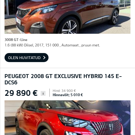
3008 GT-Line
1.6 (88 kW) Diisel, 2017, 151 000 , Automaat , pruun met.
OLEN HUVITATUD
PEUGEOT 2008 GT EXCLUSIVE HYBRID 145 E-
DCS6
29 890 €
Hind: 34 900 €
i
Hinnavõit: 5 010 €