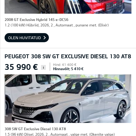
2008 GT Exclusive Hybrid 145 e-DCS6
1.2 (100 kW) Hübriid, 2026, 2 , Automaat , punane met. (Elixir)
OLEN HUVITATUD
PEUGEOT 308 SW GT EXCLUSIVE DIESEL 130 AT8
35 990 €
Hind: 41 400 €
i
Hinnavõit: 5 410 €
308 SW GT Exclusive Diesel 130 AT8
1.5 (96 kW) Diisel, 2026, 2 , Automaat , valge met. (Okenite valge)