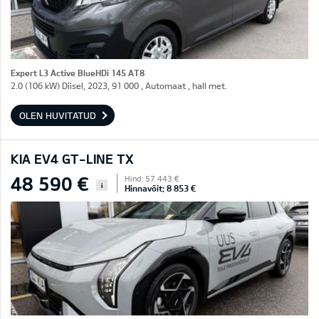
Expert L3 Active BlueHDi 145 AT8
2.0 (106 kW) Diisel, 2023, 91 000 , Automaat , hall met.
OLEN HUVITATUD
KIA EV4 GT-LINE TX
48 590 €
Hind: 57 443 €
i
Hinnavõit: 8 853 €