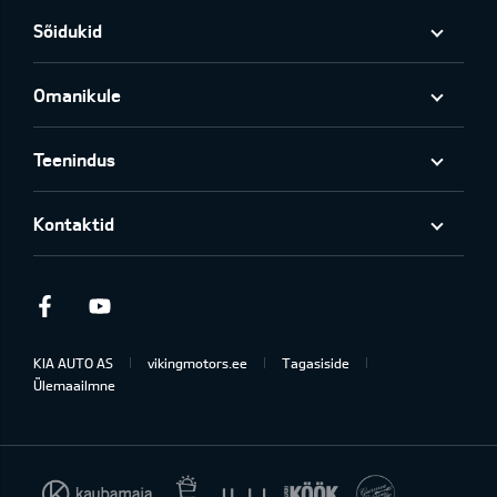
Sõidukid
Omanikule
Teenindus
Kontaktid
Facebook
Youtube
KIA AUTO AS
vikingmotors.ee
Tagasiside
Ülemaailmne