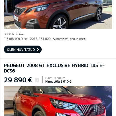
3008 GT-Line
1.6 (88 kW) Diisel, 2017, 151 000 , Automaat , pruun met.
OLEN HUVITATUD
PEUGEOT 2008 GT EXCLUSIVE HYBRID 145 E-
DCS6
29 890 €
Hind: 34 900 €
i
Hinnavõit: 5 010 €