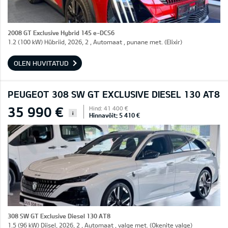
2008 GT Exclusive Hybrid 145 e-DCS6
1.2 (100 kW) Hübriid, 2026, 2 , Automaat , punane met. (Elixir)
OLEN HUVITATUD
PEUGEOT 308 SW GT EXCLUSIVE DIESEL 130 AT8
35 990 €
Hind: 41 400 €
i
Hinnavõit: 5 410 €
308 SW GT Exclusive Diesel 130 AT8
1.5 (96 kW) Diisel, 2026, 2 , Automaat , valge met. (Okenite valge)