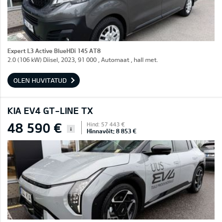
Expert L3 Active BlueHDi 145 AT8
2.0 (106 kW) Diisel, 2023, 91 000 , Automaat , hall met.
OLEN HUVITATUD
KIA EV4 GT-LINE TX
48 590 €
Hind: 57 443 €
i
Hinnavõit: 8 853 €