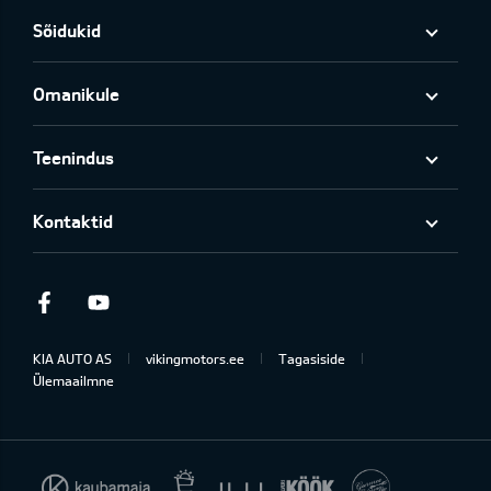
Sõidukid
Omanikule
Teenindus
Kontaktid
Facebook
Youtube
KIA AUTO AS
vikingmotors.ee
Tagasiside
Ülemaailmne