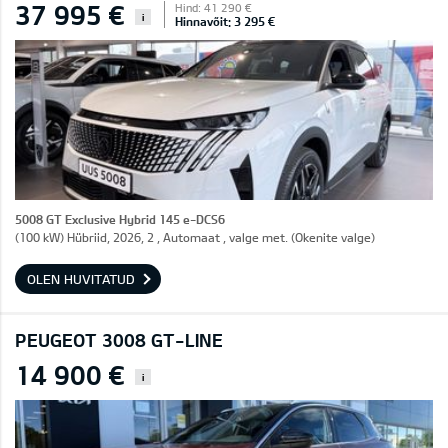
37 995 €
Hind: 41 290 €
i
Hinnavõit: 3 295 €
5008 GT Exclusive Hybrid 145 e-DCS6
(100 kW) Hübriid, 2026, 2 , Automaat , valge met. (Okenite valge)
OLEN HUVITATUD
PEUGEOT 3008 GT-LINE
14 900 €
i