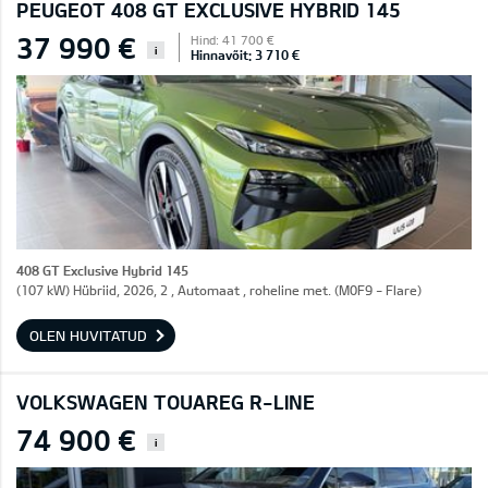
PEUGEOT 408 GT EXCLUSIVE HYBRID 145
37 990 €
Hind: 41 700 €
i
Hinnavõit: 3 710 €
408 GT Exclusive Hybrid 145
(107 kW) Hübriid, 2026, 2 , Automaat , roheline met. (M0F9 - Flare)
OLEN HUVITATUD
VOLKSWAGEN TOUAREG R-LINE
74 900 €
i