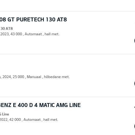
08 GT PURETECH 130 AT8
130 AT8
 2023, 43 000 , Automaat , hall met.
n, 2024, 25 000 , Manuaal , hõbedane met.
NZ E 400 D 4 MATIC AMG LINE
G Line
 2022, 42 000 , Automaat , hall met.