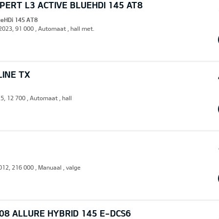
ERT L3 ACTIVE BLUEHDI 145 AT8
lueHDi 145 AT8
 2023, 91 000 , Automaat , hall met.
LINE TX
5, 12 700 , Automaat , hall
2012, 216 000 , Manuaal , valge
08 ALLURE HYBRID 145 E-DCS6