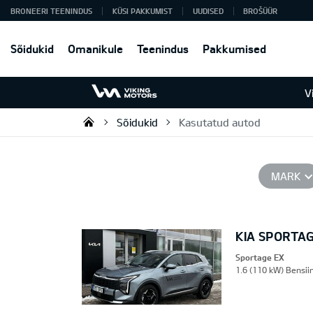
BRONEERI TEENINDUS
KÜSI PAKKUMIST
UUDISED
BROŠÜÜR
Sõidukid
Omanikule
Teenindus
Pakkumised
V
Sõidukid
Kasutatud autod
Viking Motors - Kia müük, hoold
MARK
KIA SPORTA
Sportage EX
1.6 (110 kW) Bensiin