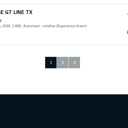
E GT LINE TX
X
n, 2026, 3 000 , Automaat , roheline (Experience Green)
1
2
3