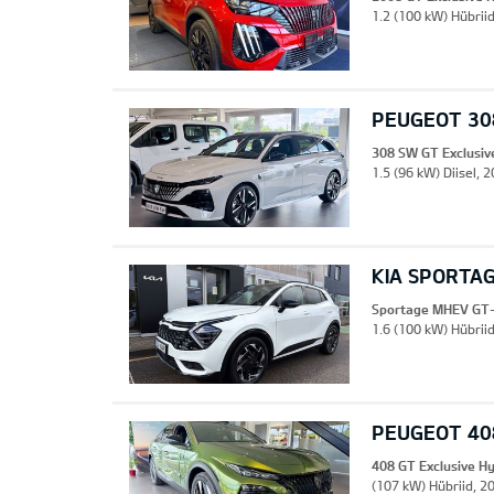
1.2 (100 kW) Hübriid
PEUGEOT 308
308 SW GT Exclusiv
1.5 (96 kW) Diisel, 
KIA SPORTA
Sportage MHEV GT-
1.6 (100 kW) Hübrii
PEUGEOT 408
408 GT Exclusive H
(107 kW) Hübriid, 2