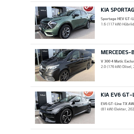
KIA SPORTAG
Sportage HEV GT-L
1.6 (117 kW) Hübrii
MERCEDES-B
V 300 4 Matic Excl
2.0 (176 kW) Diisel,
KIA EV6 GT-
EV6 GT-Line TX A
(81 kW) Elekter, 20