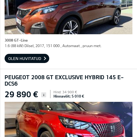
3008 GT-Line
1.6 (88 kW) Diisel, 2017, 151 000 , Automaat , pruun met.
OLEN HUVITATUD
PEUGEOT 2008 GT EXCLUSIVE HYBRID 145 E-
DCS6
29 890 €
Hind: 34 900 €
i
Hinnavõit: 5 010 €