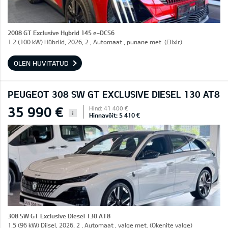
2008 GT Exclusive Hybrid 145 e-DCS6
1.2 (100 kW) Hübriid, 2026, 2 , Automaat , punane met. (Elixir)
OLEN HUVITATUD
PEUGEOT 308 SW GT EXCLUSIVE DIESEL 130 AT8
35 990 €
Hind: 41 400 €
i
Hinnavõit: 5 410 €
308 SW GT Exclusive Diesel 130 AT8
1.5 (96 kW) Diisel, 2026, 2 , Automaat , valge met. (Okenite valge)