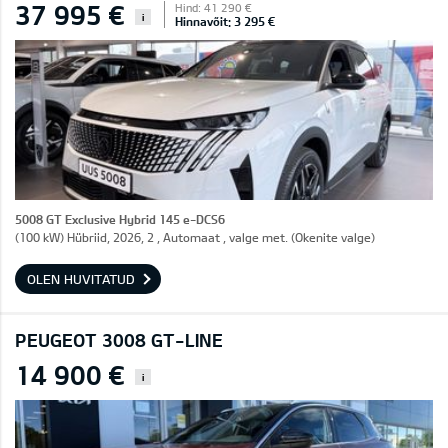
37 995 €
Hind: 41 290 €
i
Hinnavõit: 3 295 €
5008 GT Exclusive Hybrid 145 e-DCS6
(100 kW) Hübriid, 2026, 2 , Automaat , valge met. (Okenite valge)
OLEN HUVITATUD
PEUGEOT 3008 GT-LINE
14 900 €
i