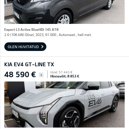
Expert L3 Active BlueHDi 145 AT8
2.0 (106 kW) Diisel, 2023, 91 000 , Automaat , hall met.
OLEN HUVITATUD
KIA EV4 GT-LINE TX
48 590 €
Hind: 57 443 €
i
Hinnavõit: 8 853 €