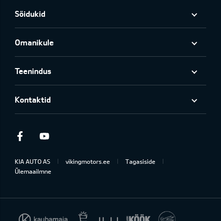
Sõidukid
Omanikule
Teenindus
Kontaktid
Facebook
Youtube
KIA AUTO AS
vikingmotors.ee
Tagasiside
Ülemaailmne