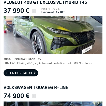
PEUGEOT 408 GT EXCLUSIVE HYBRID 145
37 990 €
Hind: 41 700 €
i
Hinnavõit: 3 710 €
408 GT Exclusive Hybrid 145
(107 kW) Hübriid, 2026, 2 , Automaat , roheline met. (M0F9 - Flare)
OLEN HUVITATUD
VOLKSWAGEN TOUAREG R-LINE
74 900 €
i