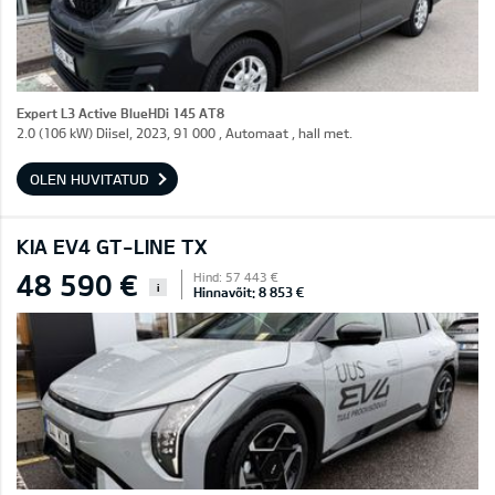
Expert L3 Active BlueHDi 145 AT8
2.0 (106 kW) Diisel, 2023, 91 000 , Automaat , hall met.
OLEN HUVITATUD
KIA EV4 GT-LINE TX
48 590 €
Hind: 57 443 €
i
Hinnavõit: 8 853 €