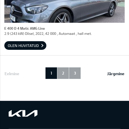
E 400 D 4 Matic AMG Line
2.9 (243 kW) Diisel, 2022, 42 000 , Automaat , hall met.
OLEN HUVITATUD
1
2
3
Eelmine
Järgmine