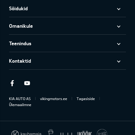
Sõidukid
Omanikule
Teenindus
Kontaktid
Facebook
Youtube
KIA AUTO AS
vikingmotors.ee
Tagasiside
Ülemaailmne