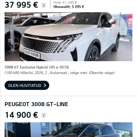
37 995 €
Hind: 41 290 €
i
Hinnavõit: 3 295 €
5008 GT Exclusive Hybrid 145 e-DCS6
(100 kW) Hübriid, 2026, 2 , Automaat , valge met. (Okenite valge)
OLEN HUVITATUD
PEUGEOT 3008 GT-LINE
14 900 €
i