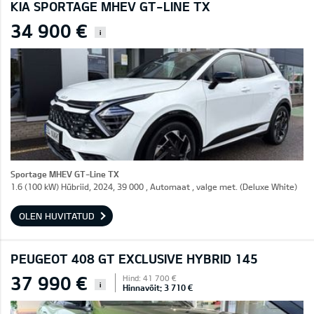
KIA SPORTAGE MHEV GT-LINE TX
34 900 €
i
Sportage MHEV GT-Line TX
1.6 (100 kW) Hübriid, 2024, 39 000 , Automaat , valge met. (Deluxe White)
OLEN HUVITATUD
PEUGEOT 408 GT EXCLUSIVE HYBRID 145
37 990 €
Hind: 41 700 €
i
Hinnavõit: 3 710 €