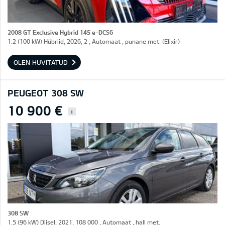
2008 GT Exclusive Hybrid 145 e-DCS6
1.2 (100 kW) Hübriid, 2026, 2 , Automaat , punane met. (Elixir)
OLEN HUVITATUD
PEUGEOT 308 SW
10 900 €
i
308 SW
1.5 (96 kW) Diisel, 2021, 108 000 , Automaat , hall met.