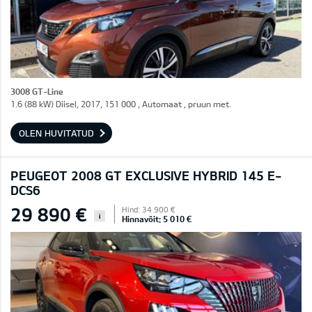
3008 GT-Line
1.6 (88 kW) Diisel, 2017, 151 000 , Automaat , pruun met.
OLEN HUVITATUD
PEUGEOT 2008 GT EXCLUSIVE HYBRID 145 E-
DCS6
29 890 €
Hind: 34 900 €
i
Hinnavõit: 5 010 €