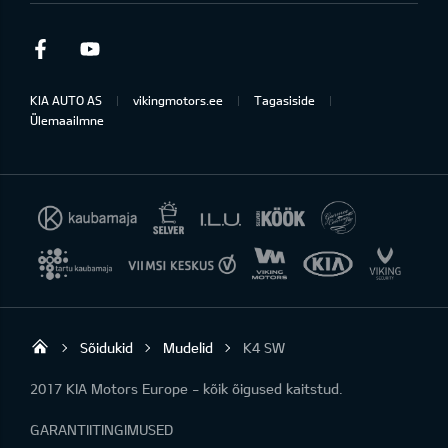
Facebook
Youtube
KIA AUTO AS
vikingmotors.ee
Tagasiside
Ülemaailmne
Sõidukid
Mudelid
K4 SW
Viking Motors - Kia müük, hooldus ja rem
2017 KIA Motors Europe - kõik õigused kaitstud.
GARANTIITINGIMUSED