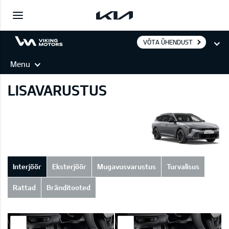
VÕTA ÜHENDUST
Menu
LISAVARUSTUS
Interjöör
Eksterjöör
Mugavusvarustus
Turvalisus
Rattad
Bränditooted