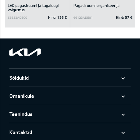
LED pagasiruumi ja tagaluugi
Pagasiruumi organiseerija
valgustus
Hind:
126 €
Hind:
57 €
66652ADE00
66123ADE01
Sõidukid
Omanikule
Teenindus
Kontaktid