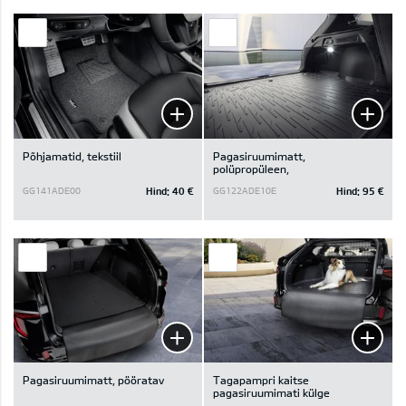
Põhjamatid, tekstiil
Pagasiruumimatt,
polüpropüleen,
Hind:
40 €
Hind:
95 €
GG141ADE00
GG122ADE10E
Pagasiruumimatt, pööratav
Tagapampri kaitse
pagasiruumimati külge