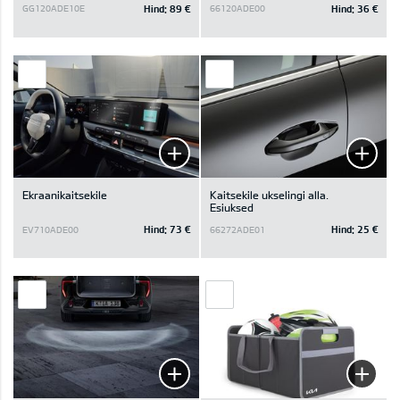
Hind:
89 €
Hind:
36 €
GG120ADE10E
66120ADE00
Ekraanikaitsekile
Kaitsekile ukselingi alla.
Esiuksed
Hind:
73 €
Hind:
25 €
EV710ADE00
66272ADE01