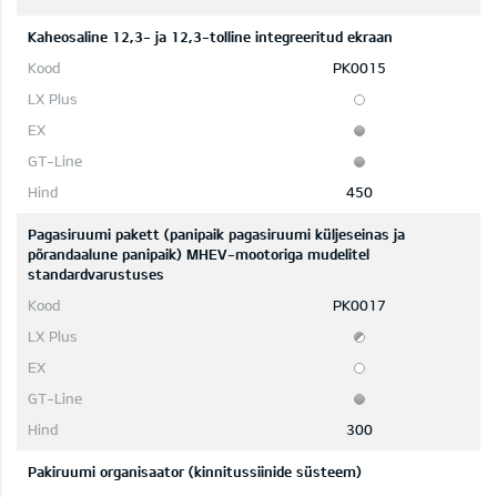
Kaheosaline 12,3- ja 12,3-tolline integreeritud ekraan
PK0015
450
Pagasiruumi pakett (panipaik pagasiruumi küljeseinas ja
põrandaalune panipaik) MHEV-mootoriga mudelitel
standardvarustuses
PK0017
300
Pakiruumi organisaator (kinnitussiinide süsteem)