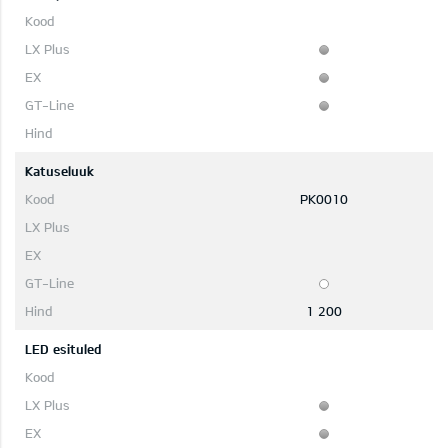
Katuseluuk
PK0010
1 200
LED esituled