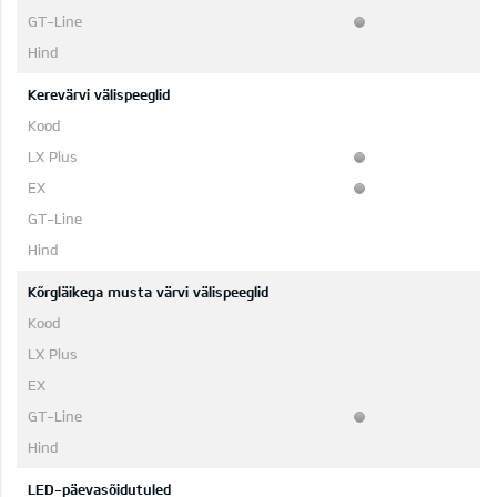
Kerevärvi välispeeglid
Kõrgläikega musta värvi välispeeglid
LED-päevasõidutuled