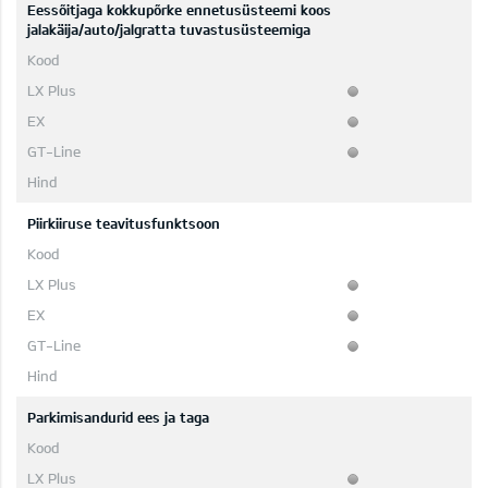
Eessõitjaga kokkupõrke ennetusüsteemi koos
jalakäija/auto/jalgratta tuvastusüsteemiga
Piirkiiruse teavitusfunktsoon
Parkimisandurid ees ja taga