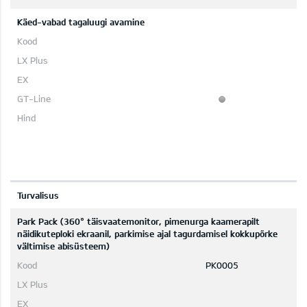
Käed-vabad tagaluugi avamine
Turvalisus
Park Pack (360° täisvaatemonitor, pimenurga kaamerapilt
näidikuteploki ekraanil, parkimise ajal tagurdamisel kokkupõrke
vältimise abisüsteem)
PK0005