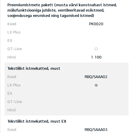
Preemiumistmete pakett (musta värvi kunstnahast istmed,
mälufunktsiooniga juhiiste, ventileeritavad esiistmed,
soojendusega eesmised ning tagumised istmed)
PK0020
1 100
Tekstiilist istmekatted, must
RBQ/SAAA02
Tekstiilist istmekatted, must EX
RBQ/SAAA03