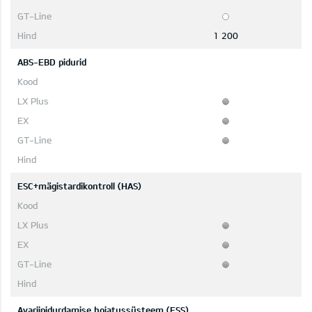
1 200
ABS-EBD pidurid
ESC+mägistardikontroll (HAS)
Avariipidurdamise hoiatussüsteem (ESS)