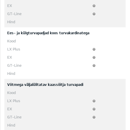
Ees- ja külgturvapadjad koos turvakardinatega
Võtmega väljalülitatav kaassõitja turvapadi