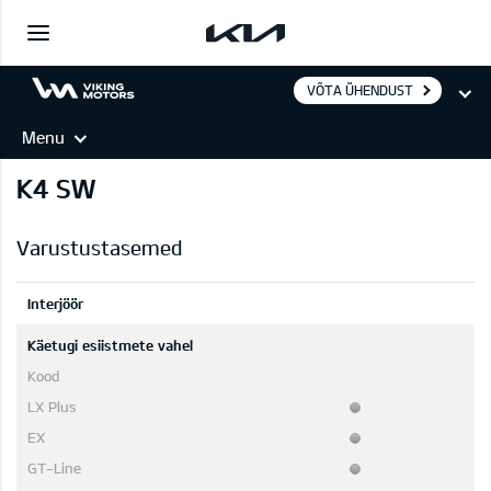
VÕTA ÜHENDUST
Menu
K4 SW
Varustustasemed
Interjöör
Käetugi esiistmete vahel