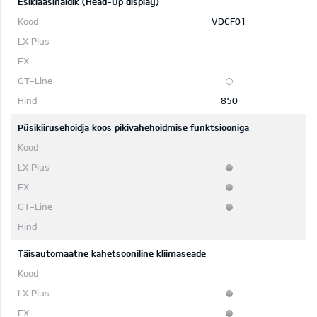
Esiklaasinäidik (Head-Up display)
VDCF01
850
Püsikiirusehoidja koos pikivahehoidmise funktsiooniga
Täisautomaatne kahetsooniline kliimaseade