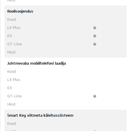
Roolisoojendus
Juhtmevaba mobiiltelefoni laadija
Smart Key võtmeta käivitussüsteem