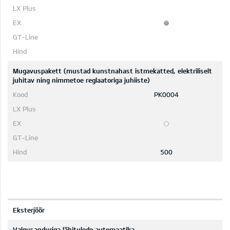
Mugavuspakett (mustad kunstnahast istmekatted, elektriliselt
juhitav ning nimmetoe reglaatoriga juhiiste)
PK0004
500
Eksterjöör
Valgusanduriga lähitulede automaatika