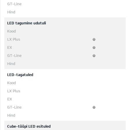
LED tagumine udutuli
LED-tagatuled
Cube-tüüpi LED esituled