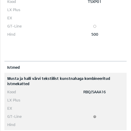
TSXP01
500
Istmed
Musta ja halli värvi tekstiilist kunstnahaga kombineeritud
istmekatted
RBQ/SAAA16