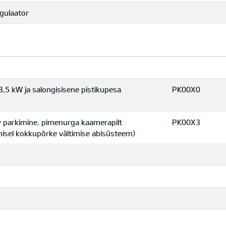
egulaator
,5 kW ja salongisisene pistikupesa
PK00X0
v parkimine, pimenurga kaamerapilt
PK00X3
amisel kokkupõrke vältimise abisüsteem)