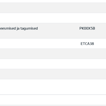
d eesmised ja tagumised
PK00X5B
ETCA38