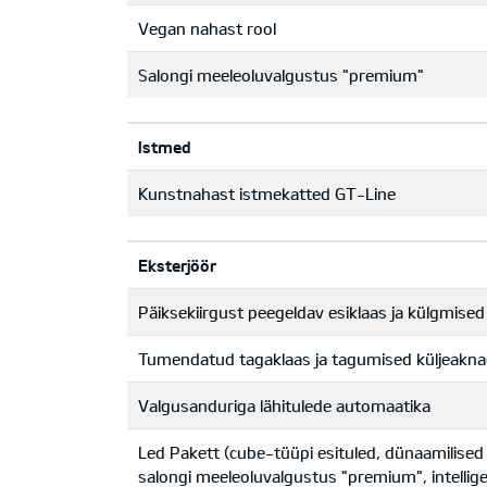
Vegan nahast rool
Salongi meeleoluvalgustus "premium"
Istmed
Kunstnahast istmekatted GT-Line
Eksterjöör
Päiksekiirgust peegeldav esiklaas ja külgmise
Tumendatud tagaklaas ja tagumised küljeakn
Valgusanduriga lähitulede automaatika
Led Pakett (cube-tüüpi esituled, dünaamilised
salongi meeleoluvalgustus "premium", intelli