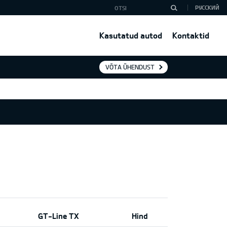
РУССКИЙ
Kasutatud autod
Kontaktid
VÕTA ÜHENDUST
GT-Line TX
Hind