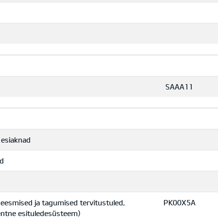
SAAA11
d esiaknad
ad
 eesmised ja tagumised tervitustuled,
PK00X5A
gentne esituledesüsteem)