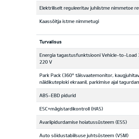
Elektriliselt reguleeritav juhiistme nimmetoe r
Kaassõitja istme nimmetugi
Turvalisus
Energia tagastusfunktsiooni Vehicle-to-Load 3
220 V
Park Pack (360° täisvaatemonitor, kaugjuhita
näidikuteploki ekraanil, parkimise ajal tagurd
ABS-EBD pidurid
ESC+mägistardikontroll (HAS)
Avariipidurdamise hoiatussüsteem (ESS)
Auto sõidustabiilsuse juhtsüsteem (VSM)