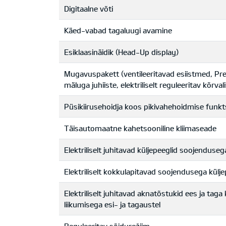
Digitaalne võti
Käed-vabad tagaluugi avamine
Esiklaasinäidik (Head-Up display)
Mugavuspakett (ventileeritavad esiistmed, Pr
mäluga juhiiste, elektriliselt reguleeritav kõrvali
Püsikiirusehoidja koos pikivahehoidmise funkt
Täisautomaatne kahetsooniline kliimaseade
Elektriliselt juhitavad küljepeeglid soojenduseg
Elektriliselt kokkulapitavad soojendusega kül
Elektriliselt juhitavad aknatõstukid ees ja ta
liikumisega esi- ja tagaustel