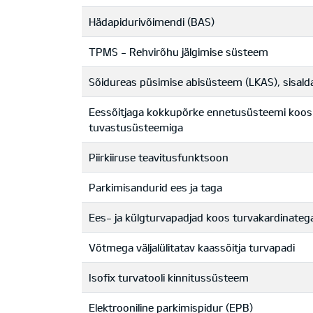
Hädapidurivõimendi (BAS)
TPMS - Rehvirõhu jälgimise süsteem
Sõidureas püsimise abisüsteem (LKAS), sisal
Eessõitjaga kokkupõrke ennetusüsteemi koos ja
tuvastusüsteemiga
Piirkiiruse teavitusfunktsoon
Parkimisandurid ees ja taga
Ees- ja külgturvapadjad koos turvakardinateg
Võtmega väljalülitatav kaassõitja turvapadi
Isofix turvatooli kinnitussüsteem
Elektrooniline parkimispidur (EPB)