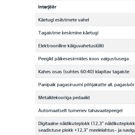
Interjöör
Käetugi esiistmete vahel
Tagaistme keskmine käetugi
Elektrooniline käiguvahetuslüliti
Peeglid päikesesirmides koos valgustusega
Kahes osas (suhtes 60:40) klapitav tagaiste
Panipaik pagasiruumi põhjakatte all, pagasivõ
Metalldekooriga pedaalid
Automaatselt tumenev tahavaatepeegel
Digitaalne näidikuteplokk (12,3" näidikuteplok
seadistuse plokk +12,3" meelelahtus- ja navig