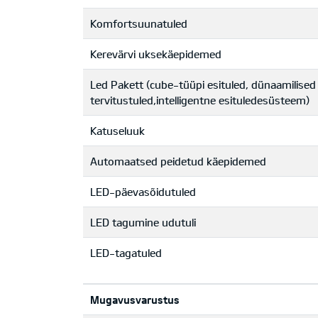
Komfortsuunatuled
Kerevärvi uksekäepidemed
Led Pakett (cube-tüüpi esituled, dünaamilise
tervitustuled,intelligentne esituledesüsteem)
Katuseluuk
Automaatsed peidetud käepidemed
LED-päevasõidutuled
LED tagumine udutuli
LED-tagatuled
Mugavusvarustus