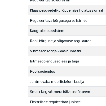
Reguleeritav sõidurežiim
Klaasipesuvedeliku lõppemise hoiatussignaal
Reguleeritava kõrgusega esiistmed
Kaugtulede assistent
Rooli kõrguse ja sügavuse regulaator
Vihmasensoriga klaasipuhastid
Istmesoojendused ees ja taga
Roolisoojendus
Juhtmevaba mobiiltelefoni laadija
Smart Key võtmeta käivitussüsteem
Elektriliselt reguleeritav juhiiste