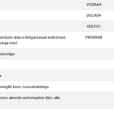
VSDAA4
VGCA04
VDCF01
eemium-klassi lõõgastavad esiistmed,
PK00X6B
stuja iste)
siooniga
a
jepeeglid koos suunatuledega
ga koos akende automaatse üles-alla