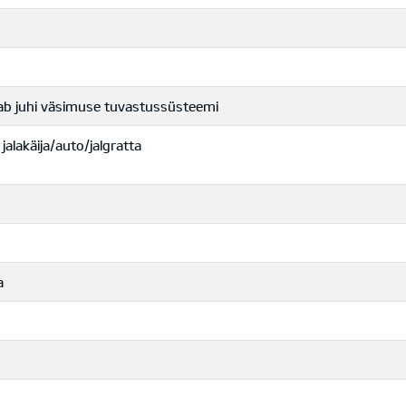
dab juhi väsimuse tuvastussüsteemi
lakäija/auto/jalgratta
a