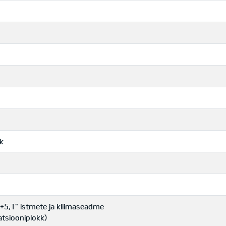
rk
k+5,1" istmete ja kliimaseadme
atsiooniplokk)