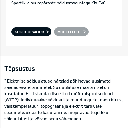
Sportlik ja suurepäraste sõiduomadustega Kia EV6
KONFIGURAATOR
MUDELI LEHT
Täpsustus
* Elektrilise sõiduulatuse näitajad põhinevad uusimatel
saadaolevatel andmetel. Sõiduulatuse määramisel on
kasutatud EL-i standardiseeritud mõõtmisprotseduuri
(WLTP). Individuaalne sõidustiil ja muud tegurid, nagu kiirus,
välistemperatuur, topograafia ja elektrit tarbivate
seadmete/üksuste kasutamine, mõjutavad tegelikku
sõiduulatust ja võivad seda vähendada.