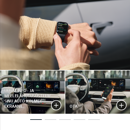
UUSIM INFO- JA
MEELELAHUTUSÜSTEEM
SINU AUTO KOLMEL
EKRAANIL.
OTA