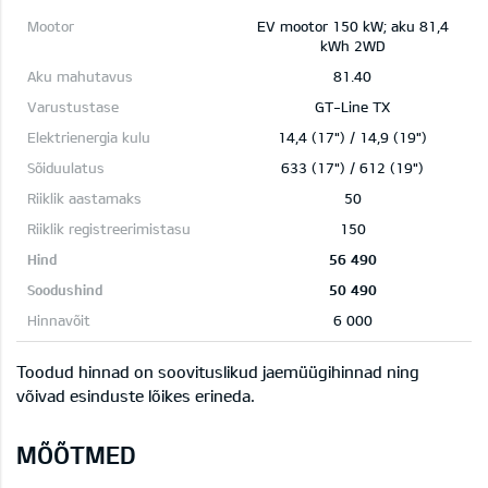
EV mootor 150 kW; aku 81,4
kWh 2WD
81.40
GT-Line TX
14,4 (17") / 14,9 (19")
633 (17") / 612 (19")
50
150
56 490
50 490
6 000
Toodud hinnad on soovituslikud jaemüügihinnad ning
võivad esinduste lõikes erineda.
MÕÕTMED