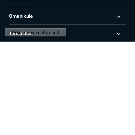
Omanikule
Teenindus
Kontaktid
Facebook
Youtube
KIA AUTO AS
vikingmotors.ee
Tagasiside
Ülemaailmne