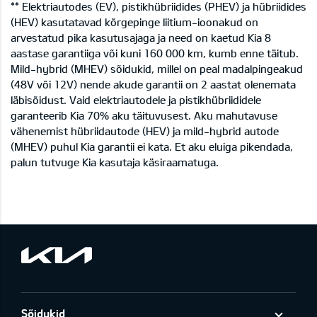
** Elektriautodes (EV), pistikhübriidides (PHEV) ja hübriidides
(HEV) kasutatavad kõrgepinge liitium-ioonakud on
arvestatud pika kasutusajaga ja need on kaetud Kia 8
aastase garantiiga või kuni 160 000 km, kumb enne täitub.
Mild-hybrid (MHEV) sõidukid, millel on peal madalpingeakud
(48V või 12V) nende akude garantii on 2 aastat olenemata
läbisõidust. Vaid elektriautodele ja pistikhübriididele
garanteerib Kia 70% aku täituvusest. Aku mahutavuse
vähenemist hübriidautode (HEV) ja mild-hybrid autode
(MHEV) puhul Kia garantii ei kata. Et aku eluiga pikendada,
palun tutvuge Kia kasutaja käsiraamatuga.
Sõidukid