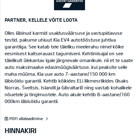
PARTNER, KELLELE VÕITE LOOTA
Olles läbinud karmid usaldusväärsuse ja vastupidavuse
testid, pakume uhiuut Kia EV4 autotööstuse juhtiva
garantiiga. See katab teie täieliku meelerahu nimel kõike
eesmisest kaitserauast tagumiseni. Kehtimisajal on see
täielikult ülekantav igale järgnevale omanikule, nii et te saate
auto maksimaalse edasimüügiväärtuse, kui peaksite selle
maha müüma. Kia uue auto 7-aastane/150 000 km
läbisõidu garantii. Kehtib kõikides ELi liikmesriikides (lisaks
Norras, Šveitsis, Islandil ja Gibraltaril) ning vastab kohalikele
nõuetele ja tingimustele. Auto akule kehtib 8-aastane/160
000km läbisõidu garantii.
PDFi allalaadimine
HINNAKIRI