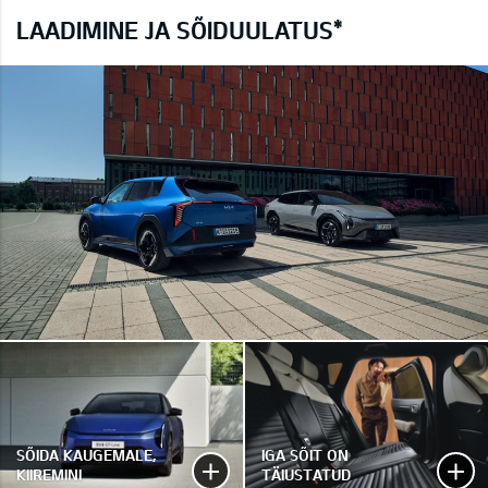
LAADIMINE JA SÕIDUULATUS*
SÕIDA KAUGEMALE,
IGA SÕIT ON
KIIREMINI
TÄIUSTATUD