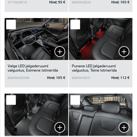
Hind:
95 €
Hind:
105 €
AT120ADE10
66650ADE20
Valge LED jalgaderuumi
Punane LED jalgaderuumi
valgustus, Esimene istmerida
valgustus, Teine istmerida
Hind:
105 €
Hind:
112 €
66650ADE20W
66650ADE31