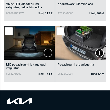
Valge LED jalgaderuumi
Koormavõre, ülemine osa
valgustus, Teine istmerida
Hind:
112 €
Hind:
509 €
66650ADE31W
AT150ADE00
LED pagasiruumi ja tagaluugi
Pagasiruumi organiseerija
valgustus
Hind:
144 €
Hind:
65 €
66652ADE00
66123ADE01