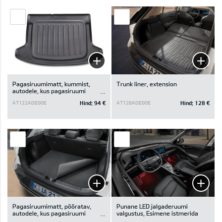
Pagasiruumimatt, kummist,
Trunk liner, extension
autodele, kus pagasiruumi
põhjakatte all ei ole panipaika
Hind:
94 €
Hind:
128 €
AT122ADE00E
AT128ADE00E
Pagasiruumimatt, pööratav,
Punane LED jalgaderuumi
autodele, kus pagasiruumi
valgustus, Esimene istmerida
põhjakatte all on panipaik