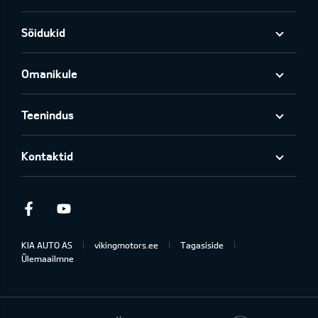
Sõidukid
Omanikule
Teenindus
Kontaktid
Facebook
Youtube
KIA AUTO AS
vikingmotors.ee
Tagasiside
Ülemaailmne