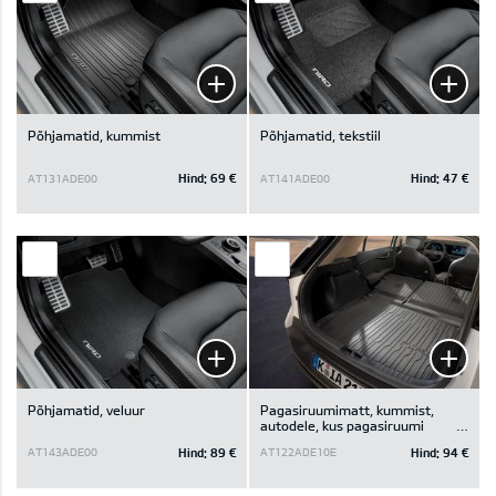
Põhjamatid, kummist
Põhjamatid, tekstiil
Hind:
69 €
Hind:
47 €
AT131ADE00
AT141ADE00
Põhjamatid, veluur
Pagasiruumimatt, kummist,
autodele, kus pagasiruumi
põhjakatte all on panipaik
Hind:
89 €
Hind:
94 €
AT143ADE00
AT122ADE10E