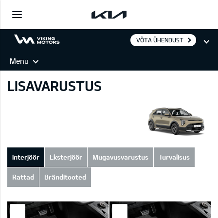
VÕTA ÜHENDUST
Menu
LISAVARUSTUS
Interjöör
Eksterjöör
Mugavusvarustus
Turvalisus
Rattad
Bränditooted