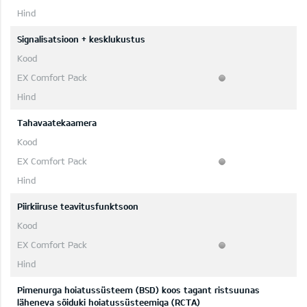
Signalisatsioon + kesklukustus
Tahavaatekaamera
Piirkiiruse teavitusfunktsoon
Pimenurga hoiatussüsteem (BSD) koos tagant ristsuunas
läheneva sõiduki hoiatussüsteemiga (RCTA)