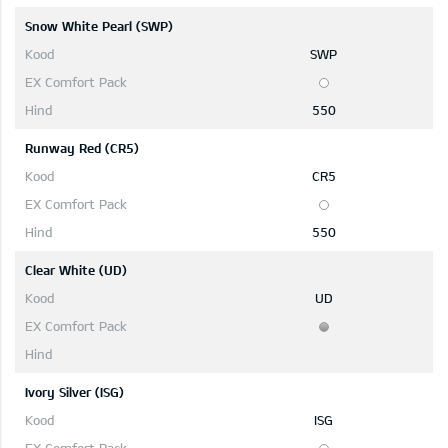
Snow White Pearl (SWP)
SWP
550
Runway Red (CR5)
CR5
550
Clear White (UD)
UD
Ivory Silver (ISG)
ISG