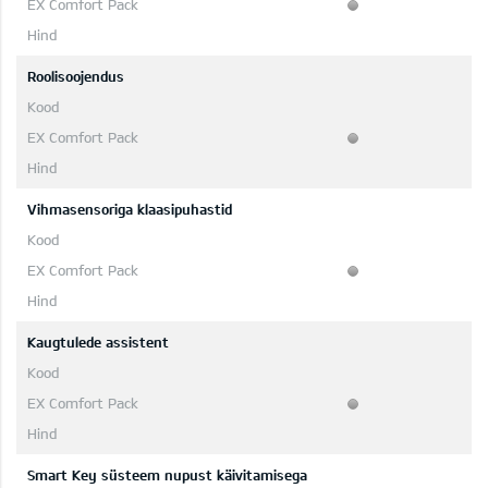
Roolisoojendus
Vihmasensoriga klaasipuhastid
Kaugtulede assistent
Smart Key süsteem nupust käivitamisega