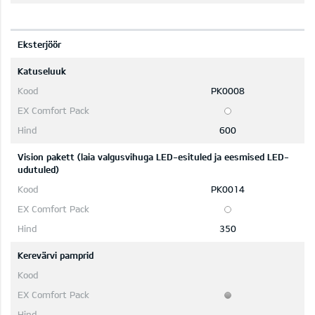
Eksterjöör
Katuseluuk
PK0008
600
Vision pakett (laia valgusvihuga LED-esituled ja eesmised LED-
udutuled)
PK0014
350
Kerevärvi pamprid