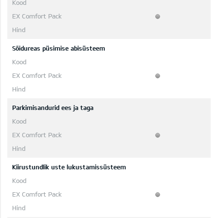
Sõidureas püsimise abisüsteem
Parkimisandurid ees ja taga
Kiirustundlik uste lukustamissüsteem