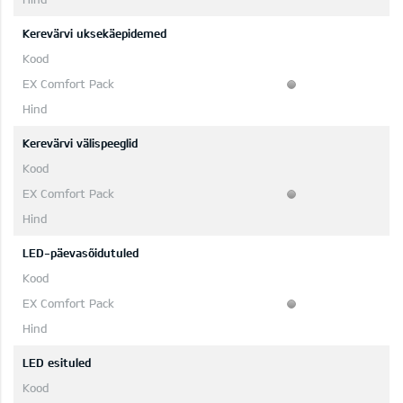
Kerevärvi uksekäepidemed
Kerevärvi välispeeglid
LED-päevasõidutuled
LED esituled