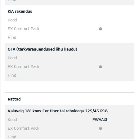
KIA rakendus
OTA (tarkvarauuendused õhu kaudu)
Rattad
Valuvelg 18" koos Continental rehvidega 225/45 R18
EWAAXL