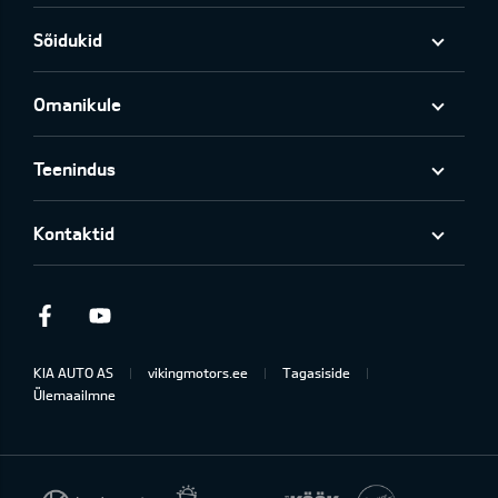
Sõidukid
Omanikule
Teenindus
Kontaktid
Facebook
Youtube
KIA AUTO AS
vikingmotors.ee
Tagasiside
Ülemaailmne