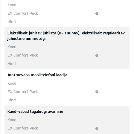
Elektriliselt juhitav juhiiste (8- suunas), elektriliselt reguleeritav
juhiistme nimmetugi
Juhtmevaba mobiiltelefoni laadija
Käed-vabad tagaluugi avamine