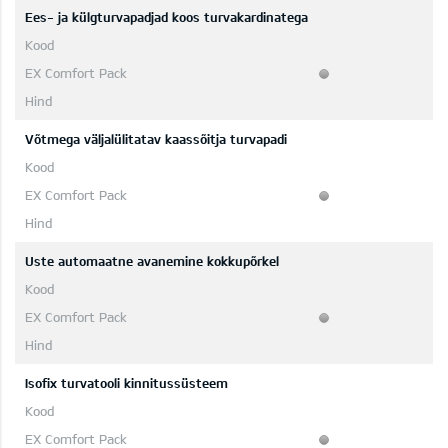
Ees- ja külgturvapadjad koos turvakardinatega
Võtmega väljalülitatav kaassõitja turvapadi
Uste automaatne avanemine kokkupõrkel
Isofix turvatooli kinnitussüsteem