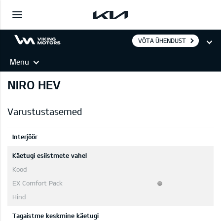
VÕTA ÜHENDUST
Menu
NIRO HEV
Varustustasemed
Interjöör
Käetugi esiistmete vahel
Tagaistme keskmine käetugi