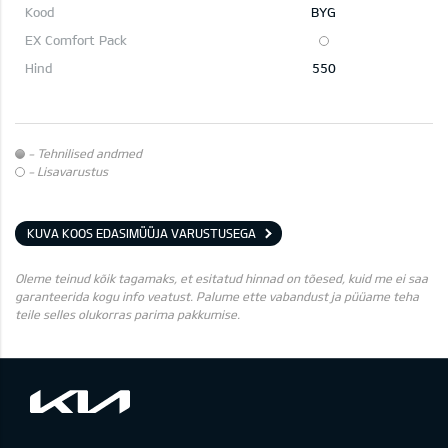
BYG
550
- Tehnilised andmed
- Lisavarustus
KUVA KOOS EDASIMÜÜJA VARUSTUSEGA
Oleme teinud kõik tagamaks, et esitatud hinnad on tõesed, kuid me ei saa
garanteerida kogu info veatust. Palume ette vabandust ja püüame teha
teile selles olukorras parima pakkumise.