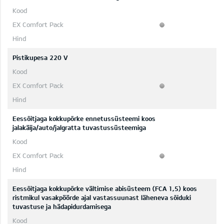
Pistikupesa 220 V
Eessõitjaga kokkupõrke ennetussüsteemi koos
jalakäija/auto/jalgratta tuvastussüsteemiga
Eessõitjaga kokkupõrke vältimise abisüsteem (FCA 1,5) koos
ristmikul vasakpöörde ajal vastassuunast läheneva sõiduki
tuvastuse ja hädapidurdamisega