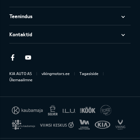
Teenindus
Kontaktid
Facebook
Youtube
KIA AUTO AS
vikingmotors.ee
Tagasiside
Ülemaailmne