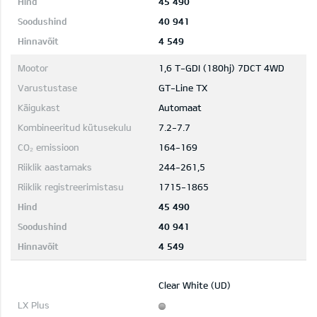
45 490
40 941
4 549
1,6 T-GDI (180hj) 7DCT 4WD
GT-Line TX
Automaat
7.2-7.7
164-169
244-261,5
1715-1865
45 490
40 941
4 549
Clear White (UD)