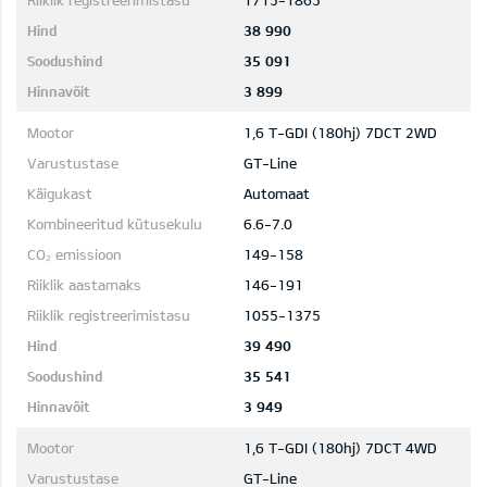
1715-1865
38 990
35 091
3 899
1,6 T-GDI (180hj) 7DCT 2WD
GT-Line
Automaat
6.6-7.0
149-158
146-191
1055-1375
39 490
35 541
3 949
1,6 T-GDI (180hj) 7DCT 4WD
GT-Line