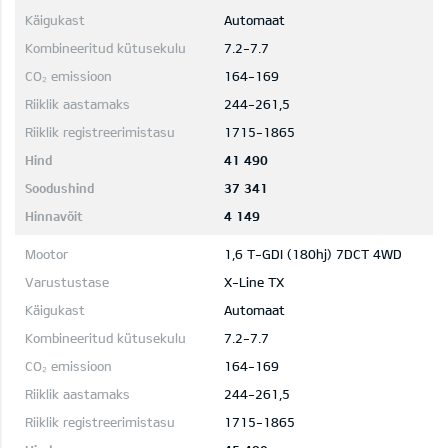
Automaat
7.2-7.7
164-169
244-261,5
1715-1865
41 490
37 341
4 149
1,6 T-GDI (180hj) 7DCT 4WD
X-Line TX
Automaat
7.2-7.7
164-169
244-261,5
1715-1865