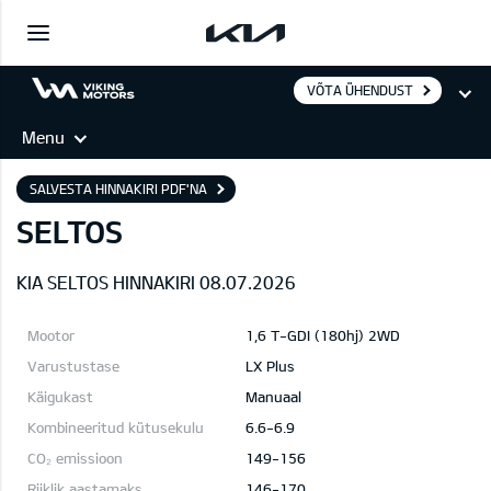
VÕTA ÜHENDUST
Menu
SALVESTA HINNAKIRI PDF'NA
SELTOS
KIA SELTOS HINNAKIRI 08.07.2026
1,6 T-GDI (180hj) 2WD
LX Plus
Manuaal
6.6-6.9
149-156
146-170