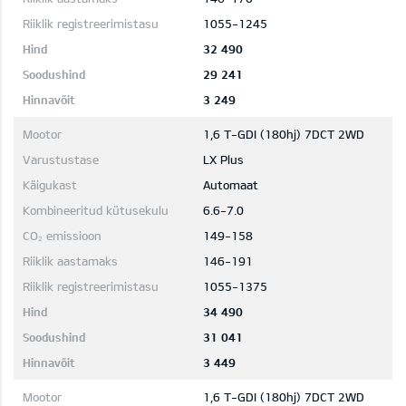
1055-1245
32 490
29 241
3 249
1,6 T-GDI (180hj) 7DCT 2WD
LX Plus
Automaat
6.6-7.0
149-158
146-191
1055-1375
34 490
31 041
3 449
1,6 T-GDI (180hj) 7DCT 2WD