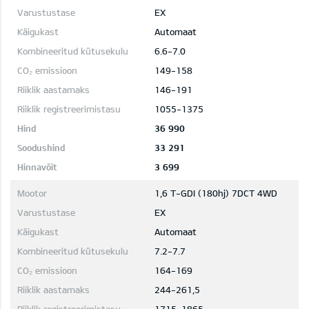
EX
Automaat
6.6-7.0
149-158
146-191
1055-1375
36 990
33 291
3 699
1,6 T-GDI (180hj) 7DCT 4WD
EX
Automaat
7.2-7.7
164-169
244-261,5