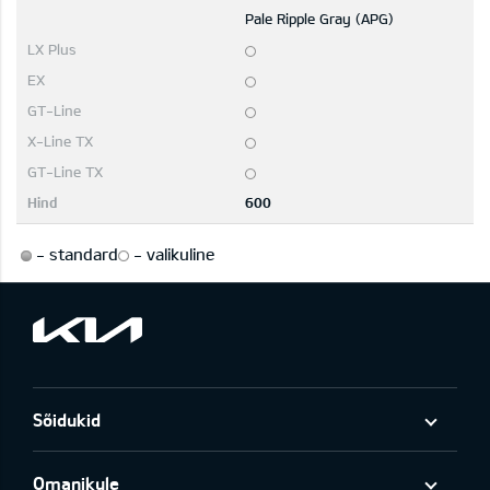
Pale Ripple Gray (APG)
600
-
standard
-
valikuline
Sõidukid
Omanikule