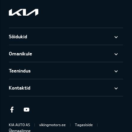
Sõidukid
Omanikule
Teenindus
Kontaktid
Facebook
Youtube
KIA AUTO AS
vikingmotors.ee
Tagasiside
Ülemaailmne