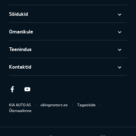
Sõidukid
Omanikule
Teenindus
Kontaktid
Facebook
Youtube
KIA AUTO AS
vikingmotors.ee
Tagasiside
Ülemaailmne