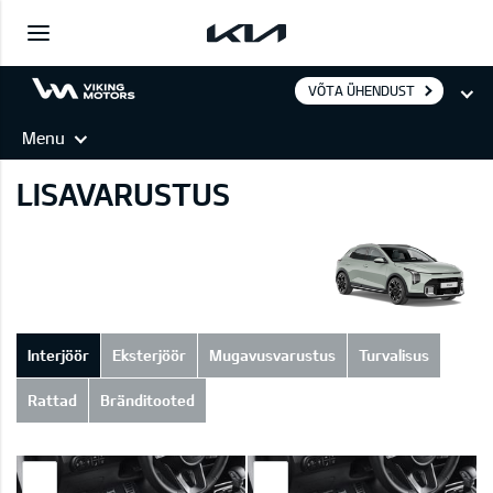
VÕTA ÜHENDUST
Menu
LISAVARUSTUS
Interjöör
Eksterjöör
Mugavusvarustus
Turvalisus
Rattad
Bränditooted