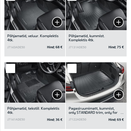
Põhjamatid, veluur. Komplektis
Põhjamatid, kummist.
4tk.
Komplektis 4tk.
Hind:
68 €
Hind:
75 €
J7143ADE50
J7131ADE50
Põhjamatid, tekstiil. Komplektis
Pagasiruumimatt, kummist,
4tk.
only STANDARD trim, only for
luggage board in upper position
Hind:
36 €
Hind:
69 €
J7141ADE50
J7122ADE50