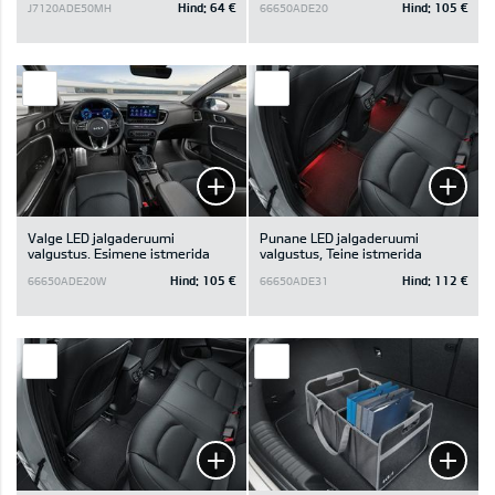
Hind:
64 €
Hind:
105 €
J7120ADE50MH
66650ADE20
Valge LED jalgaderuumi
Punane LED jalgaderuumi
valgustus. Esimene istmerida
valgustus, Teine istmerida
Hind:
105 €
Hind:
112 €
66650ADE20W
66650ADE31