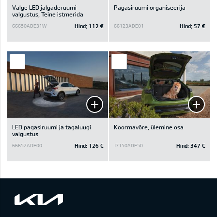
Valge LED jalgaderuumi
Pagasiruumi organiseerija
valgustus, Teine istmerida
Hind:
112 €
Hind:
57 €
66650ADE31W
66123ADE01
LED pagasiruumi ja tagaluugi
Koormavõre, ülemine osa
valgustus
Hind:
126 €
Hind:
347 €
66652ADE00
J7150ADE50