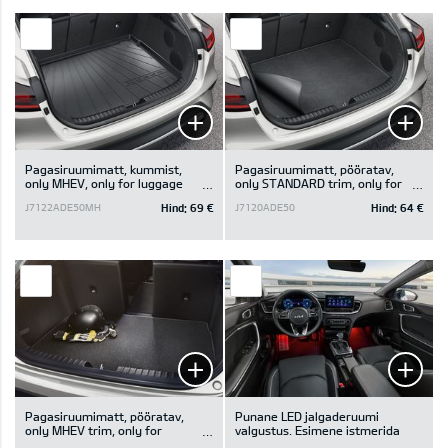
Pagasiruumimatt, kummist,
Pagasiruumimatt, pööratav,
only MHEV, only for luggage
only STANDARD trim, only for
board in upper position
luggage board in upper position
Hind:
69 €
Hind:
64 €
J7122ADE50MH
J7120ADE50
Pagasiruumimatt, pööratav,
Punane LED jalgaderuumi
only MHEV trim, only for
valgustus. Esimene istmerida
luggage board in upper position