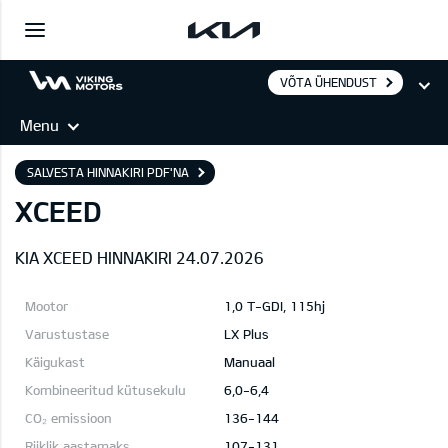
VÕTA ÜHENDUST
Menu
SALVESTA HINNAKIRI PDF'NA
XCEED
KIA XCEED HINNAKIRI 24.07.2026
1,0 T-GDI, 115hj
LX Plus
Manuaal
6,0-6,4
136-144
107-131