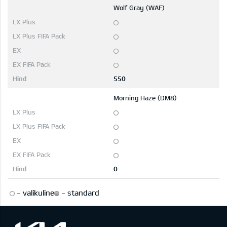
Wolf Gray (WAF)
550
Morning Haze (DM8)
0
-
valikuline
-
standard