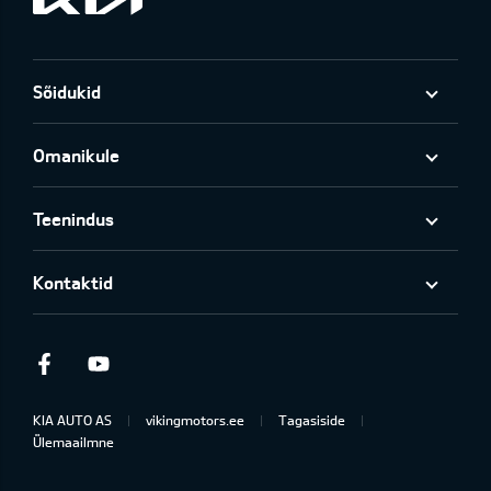
Sõidukid
Omanikule
Teenindus
Kontaktid
Facebook
Youtube
KIA AUTO AS
vikingmotors.ee
Tagasiside
Ülemaailmne