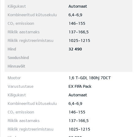
Automaat
6,4-6,9
146-155
137-166,5
1025-1215
32 490
1,6 T-GDI, 180hj 7DCT
EX FIFA Pack
Automaat
6,4-6,9
146-155
137-166,5
1025-1215