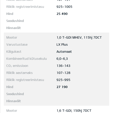
925-1005
25 490
1,0 T-GDI MHEV, 115hj 7DCT
LX Plus
Automaat
6,0-6,3
136-143
107-128
925-995
27 190
1,6 T-GDI, 150hj 7DCT