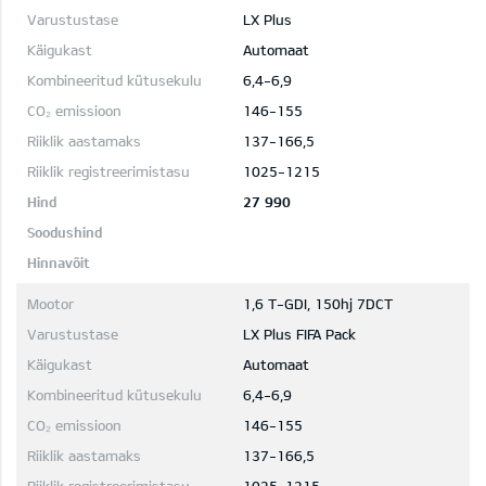
LX Plus
Automaat
6,4-6,9
146-155
137-166,5
1025-1215
27 990
1,6 T-GDI, 150hj 7DCT
LX Plus FIFA Pack
Automaat
6,4-6,9
146-155
137-166,5