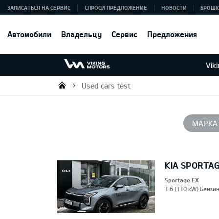
ЗАПИСАТЬСЯ НА СЕРВИС
СПРОСИ ПРЕДЛОЖЕНИЕ
НОВОСТИ
БРОШ
Автомобили
Владельцу
Сервис
Предложения
Vik
Used cars test
Viking Motors - Kia продажа, о
МАРКА
KIA SPORTA
Sportage EX
1.6 (110 kW) Бензин