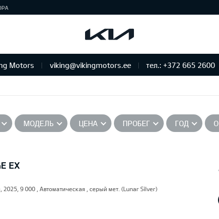
ЮРА
ing Motors
viking@vikingmotors.ee
тел.: +372 665 2600
бслуживание и ремонт
МОДЕЛЬ
ЦЕНА
ПРОБЕГ
ГОД
О
GE EX
, 2025, 9 000 , Автоматическая , серый мет. (Lunar Silver)