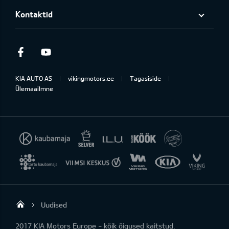
Kontaktid
Facebook
Youtube
KIA AUTO AS
vikingmotors.ee
Tagasiside
Ülemaailmne
Uudised
Viking Motors - Kia müük, hooldus ja rem
2017 KIA Motors Europe - kõik õigused kaitstud.