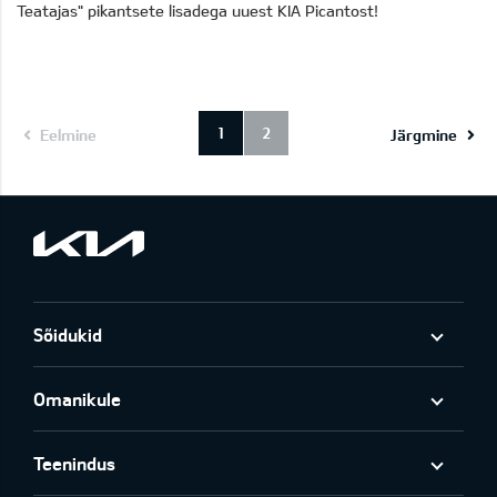
Teatajas" pikantsete lisadega uuest KIA Picantost!
1
2
Eelmine
Järgmine
Sõidukid
Omanikule
Teenindus