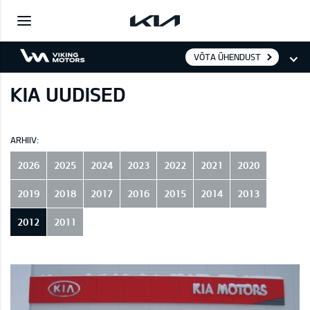
VÕTA ÜHENDUST
KIA UUDISED
ARHIIV:
2026
2025
2024
2023
2022
2021
2020
2019
2018
2017
2016
2015
2014
2013
2012
2011