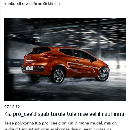
konkursil eraldi äramärkimise.
07.12.12
Kia pro_cee’d saab turule tulemise eel iFi auhinna
Teise põlvkonna Kia pro_cee’d on Kia viimane mudel, mis on
leidnud tunnustust oma erakordse disaini eest, võites iFi