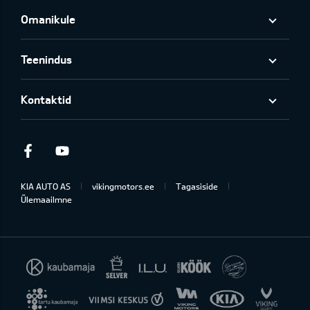
Omanikule
Teenindus
Kontaktid
Facebook
Youtube
KIA AUTO AS
vikingmotors.ee
Tagasiside
Ülemaailmne