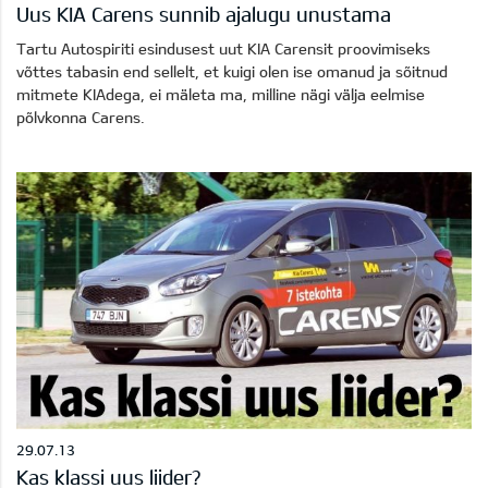
Uus KIA Carens sunnib ajalugu unustama
Tartu Autospiriti esindusest uut KIA Carensit proovimiseks
võttes tabasin end sellelt, et kuigi olen ise omanud ja sõitnud
mitmete KIAdega, ei mäleta ma, milline nägi välja eelmise
põlvkonna Carens.
29.07.13
Kas klassi uus liider?