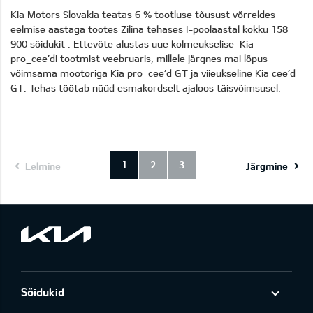
Kia Motors Slovakia teatas 6 % tootluse tõusust võrreldes
eelmise aastaga tootes Zilina tehases I-poolaastal kokku 158
900 sõidukit . Ettevõte alustas uue kolmeukselise Kia
pro_cee’di tootmist veebruaris, millele järgnes mai lõpus
võimsama mootoriga Kia pro_cee’d GT ja viieukseline Kia cee’d
GT. Tehas töötab nüüd esmakordselt ajaloos täisvõimsusel.
1
2
3
Eelmine
Järgmine
Sõidukid