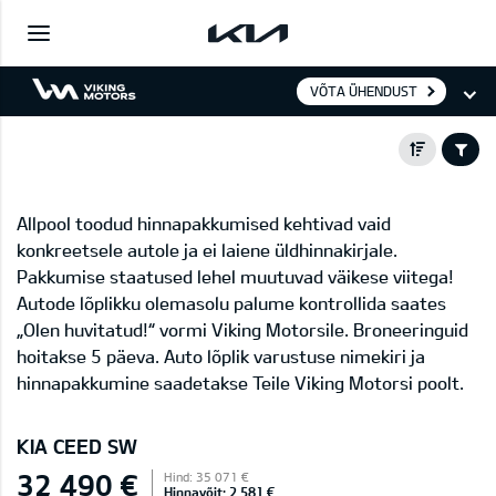
VÕTA ÜHENDUST
Allpool toodud hinnapakkumised kehtivad vaid
konkreetsele autole ja ei laiene üldhinnakirjale.
Pakkumise staatused lehel muutuvad väikese viitega!
Autode lõplikku olemasolu palume kontrollida saates
„Olen huvitatud!“ vormi Viking Motorsile. Broneeringuid
hoitakse 5 päeva. Auto lõplik varustuse nimekiri ja
hinnapakkumine saadetakse Teile Viking Motorsi poolt.
KIA CEED SW
32 490 €
Hind: 35 071 €
Hinnavõit: 2 581 €