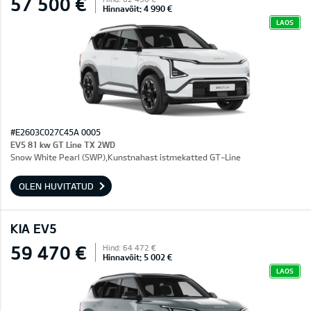
57 500 €
Hinnavõit: 4 990 €
LAOS
#E2603C027C45A 0005
EV5 81 kw GT Line TX 2WD
Snow White Pearl (SWP),Kunstnahast istmekatted GT-Line
OLEN HUVITATUD
KIA EV5
59 470 €
Hind: 64 472 €
Hinnavõit: 5 002 €
LAOS