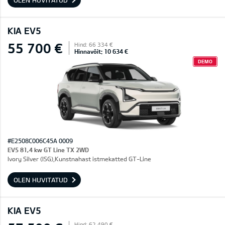
OLEN HUVITATUD
KIA EV5
55 700 €
Hind: 66 334 €
Hinnavõit: 10 634 €
DEMO
#E2508C006C45A 0009
EV5 81,4 kw GT Line TX 2WD
Ivory Silver (ISG),Kunstnahast istmekatted GT-Line
OLEN HUVITATUD
KIA EV5
Hind: 62 490 €