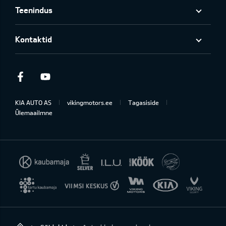
Teenindus
Kontaktid
Facebook
Youtube
KIA AUTO AS
vikingmotors.ee
Tagasiside
Ülemaailmne