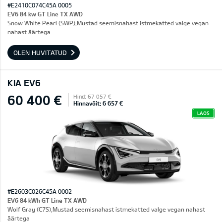
#E2410C074C45A 0005
EV6 84 kw GT Line TX AWD
Snow White Pearl (SWP),Mustad seemisnahast istmekatted valge vegan
nahast äärtega
OLEN HUVITATUD
KIA EV6
60 400 €
Hind: 67 057 €
Hinnavõit: 6 657 €
LAOS
#E2603C026C45A 0002
EV6 84 kWh GT Line TX AWD
Wolf Gray (C7S),Mustad seemisnahast istmekatted valge vegan nahast
äärtega