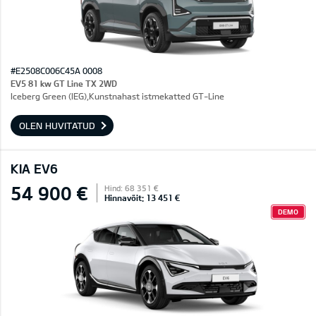
#E2508C006C45A 0008
EV5 81 kw GT Line TX 2WD
Iceberg Green (IEG),Kunstnahast istmekatted GT-Line
OLEN HUVITATUD
KIA EV6
54 900 €
Hind: 68 351 €
Hinnavõit: 13 451 €
DEMO