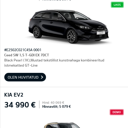
LAOS
#E2502C021C45A 0001
Ceed SW 1,5 T-GDI EX 7DCT
Black Pearl (1K),Mustad tekstiilist kunstnahaga kombineeritud
istmekatted GT-Line
OLEN HUVITATUD
KIA EV2
34 990 €
Hind: 40 069 €
Hinnavõit: 5 079 €
DEMO