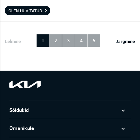
OLEN HUVITATUD
1
2
3
4
5
Eelmine
Järgmine
Sõidukid
Omanikule