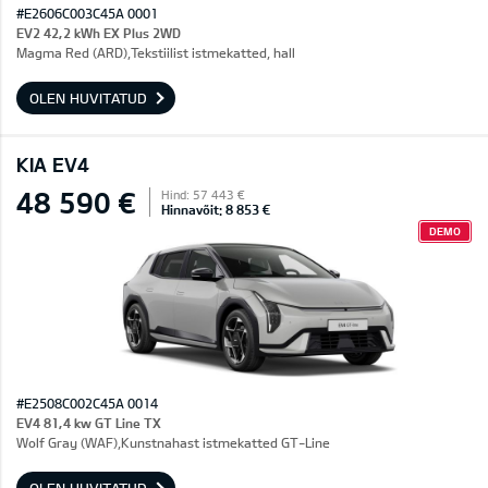
#E2606C003C45A 0001
EV2 42,2 kWh EX Plus 2WD
Magma Red (ARD),Tekstiilist istmekatted, hall
OLEN HUVITATUD
KIA EV4
48 590 €
Hind: 57 443 €
Hinnavõit: 8 853 €
DEMO
#E2508C002C45A 0014
EV4 81,4 kw GT Line TX
Wolf Gray (WAF),Kunstnahast istmekatted GT-Line