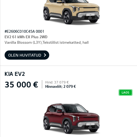
#E2606C010C45A 0001
EV2 61 kWh EX Plus 2WD
Vanilla Blossom (L3Y),Tekstiilist istmekatted, hall
OLEN HUVITATUD
KIA EV2
35 000 €
Hind: 37 079 €
Hinnavõit: 2 079 €
LAOS