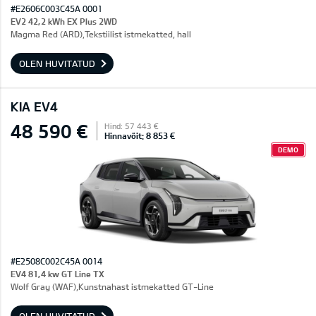
#E2606C003C45A 0001
EV2 42,2 kWh EX Plus 2WD
Magma Red (ARD),Tekstiilist istmekatted, hall
OLEN HUVITATUD
KIA EV4
48 590 €
Hind: 57 443 €
Hinnavõit: 8 853 €
DEMO
#E2508C002C45A 0014
EV4 81,4 kw GT Line TX
Wolf Gray (WAF),Kunstnahast istmekatted GT-Line