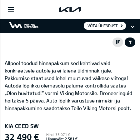
VÕTA ÜHENDUST
Allpool toodud hinnapakkumised kehtivad vaid
konkreetsele autole ja ei laiene üldhinnakirjale.
Pakkumise staatused lehel muutuvad väikese viitega!
Autode lõplikku olemasolu palume kontrollida saates
„Olen huvitatud!“ vormi Viking Motorsile. Broneeringuid
hoitakse 5 päeva. Auto lõplik varustuse nimekiri ja
hinnapakkumine saadetakse Teile Viking Motorsi poolt.
KIA CEED SW
32 490 €
Hind: 35 071 €
Hinnavõit: 2 581 €