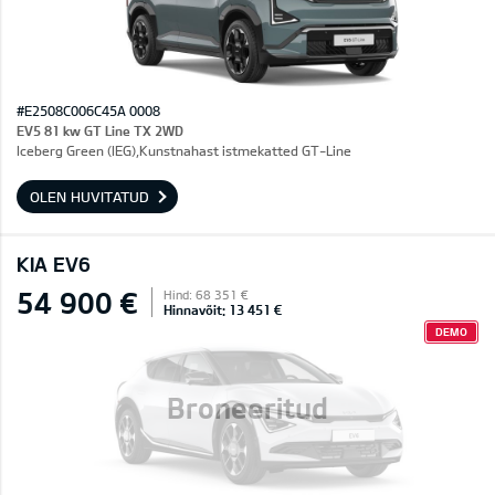
#E2508C006C45A 0008
EV5 81 kw GT Line TX 2WD
Iceberg Green (IEG),Kunstnahast istmekatted GT-Line
OLEN HUVITATUD
KIA EV6
54 900 €
Hind: 68 351 €
Hinnavõit: 13 451 €
DEMO
Broneeritud