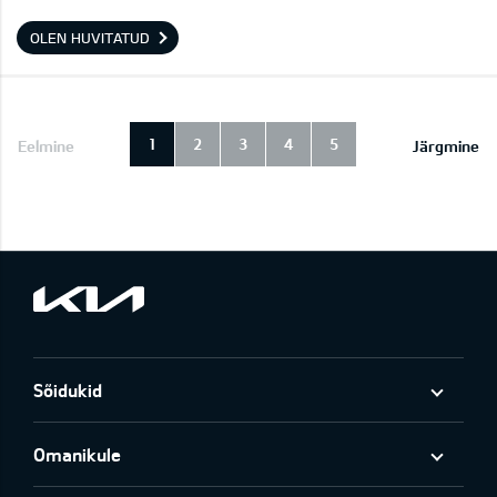
OLEN HUVITATUD
1
2
3
4
5
Eelmine
Järgmine
Sõidukid
Omanikule