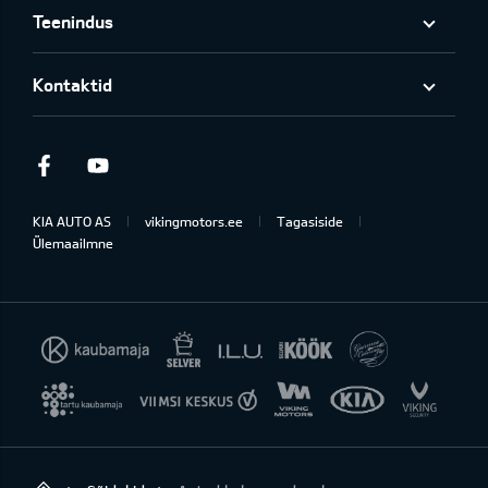
Teenindus
Kontaktid
Facebook
Youtube
KIA AUTO AS
vikingmotors.ee
Tagasiside
Ülemaailmne