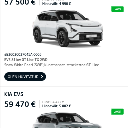
57 500 €
Hinnavõit: 4 990 €
LAOS
#E2603C027C45A 0005
EV5 81 kw GT Line TX 2WD
Snow White Pearl (SWP),Kunstnahast istmekatted GT-Line
OLEN HUVITATUD
KIA EV5
59 470 €
Hind: 64 472 €
Hinnavõit: 5 002 €
LAOS