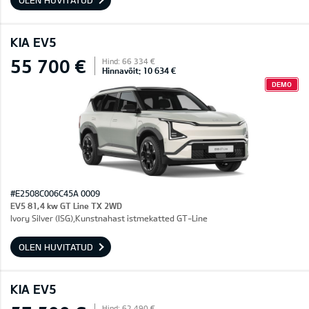
OLEN HUVITATUD
KIA EV5
55 700 €
Hind: 66 334 €
Hinnavõit: 10 634 €
DEMO
#E2508C006C45A 0009
EV5 81,4 kw GT Line TX 2WD
Ivory Silver (ISG),Kunstnahast istmekatted GT-Line
OLEN HUVITATUD
KIA EV5
Hind: 62 490 €