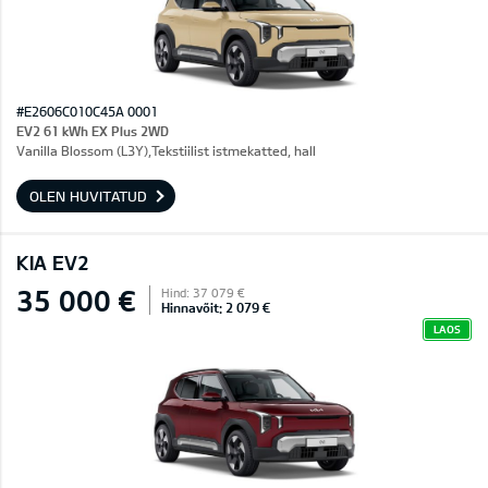
#E2606C010C45A 0001
EV2 61 kWh EX Plus 2WD
Vanilla Blossom (L3Y),Tekstiilist istmekatted, hall
OLEN HUVITATUD
KIA EV2
35 000 €
Hind: 37 079 €
Hinnavõit: 2 079 €
LAOS