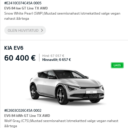
#E2410C074C45A 0005
EV6 84 kw GT Line TX AWD
Snow White Pearl (SWP),Mustad seemisnahast istmekatted valge vegan
nahast äärtega
OLEN HUVITATUD
KIA EV6
60 400 €
Hind: 67 057 €
Hinnavõit: 6 657 €
LAOS
#E2603C026C45A 0002
EV6 84 kWh GT Line TX AWD
Wolf Gray (C7S),Mustad seemisnahast istmekatted valge vegan nahast
äärtega