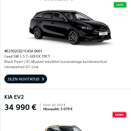
LAOS
#E2502C021C45A 0001
Ceed SW 1,5 T-GDI EX 7DCT
Black Pearl (1K),Mustad tekstiilist kunstnahaga kombineeritud
istmekatted GT-Line
OLEN HUVITATUD
KIA EV2
34 990 €
Hind: 40 069 €
Hinnavõit: 5 079 €
DEMO