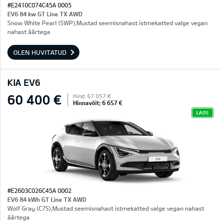
#E2410C074C45A 0005
EV6 84 kw GT Line TX AWD
Snow White Pearl (SWP),Mustad seemisnahast istmekatted valge vegan
nahast äärtega
OLEN HUVITATUD
KIA EV6
60 400 €
Hind: 67 057 €
Hinnavõit: 6 657 €
LAOS
#E2603C026C45A 0002
EV6 84 kWh GT Line TX AWD
Wolf Gray (C7S),Mustad seemisnahast istmekatted valge vegan nahast
äärtega