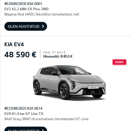
#E2606C003C45A 0001
EV2 42,2 kWh EX Plus 2WD
Magma Red (ARD),Tekstiilist istmekatted, hall
OLEN HUVITATUD
KIA EV4
48 590 €
Hind: 57 443 €
Hinnavõit: 8 853 €
DEMO
#E2508C002C45A 0014
EV4 81,4 kw GT Line TX
Wolf Gray (WAF),Kunstnahast istmekatted GT-Line