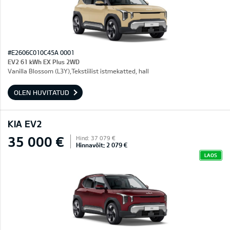
#E2606C010C45A 0001
EV2 61 kWh EX Plus 2WD
Vanilla Blossom (L3Y),Tekstiilist istmekatted, hall
OLEN HUVITATUD
KIA EV2
35 000 €
Hind: 37 079 €
Hinnavõit: 2 079 €
LAOS