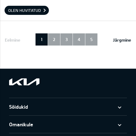
OLEN HUVITATUD
1
2
3
4
5
Eelmine
Järgmine
Sõidukid
Omanikule