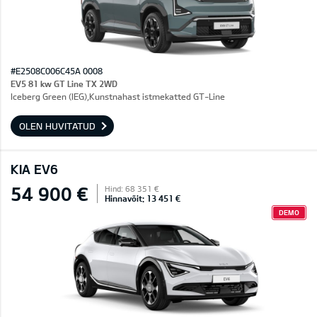
#E2508C006C45A 0008
EV5 81 kw GT Line TX 2WD
Iceberg Green (IEG),Kunstnahast istmekatted GT-Line
OLEN HUVITATUD
KIA EV6
54 900 €
Hind: 68 351 €
Hinnavõit: 13 451 €
DEMO