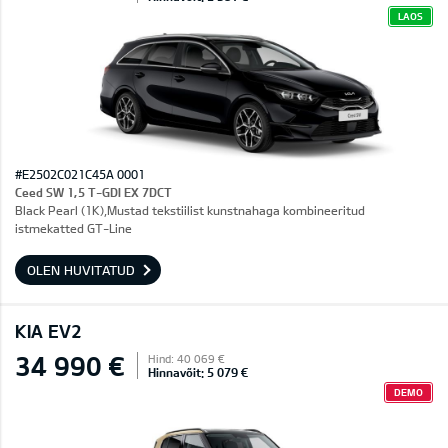
LAOS
#E2502C021C45A 0001
Ceed SW 1,5 T-GDI EX 7DCT
Black Pearl (1K),Mustad tekstiilist kunstnahaga kombineeritud
istmekatted GT-Line
OLEN HUVITATUD
KIA EV2
34 990 €
Hind: 40 069 €
Hinnavõit: 5 079 €
DEMO