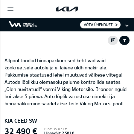
VÕTA ÜHENDUST
Allpool toodud hinnapakkumised kehtivad vaid
konkreetsele autole ja ei laiene üldhinnakirjale.
Pakkumise staatused lehel muutuvad väikese viitega!
Autode lõplikku olemasolu palume kontrollida saates
„Olen huvitatud!“ vormi Viking Motorsile. Broneeringuid
hoitakse 5 päeva. Auto lõplik varustuse nimekiri ja
hinnapakkumine saadetakse Teile Viking Motorsi poolt.
KIA CEED SW
32 490 €
Hind: 35 071 €
Hinnavõit: 2 581 €