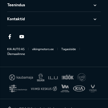
Teenindus
Kontaktid
Facebook
Youtube
KIA AUTO AS
vikingmotors.ee
Tagasiside
Ülemaailmne