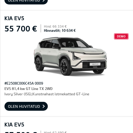
OLEN HUVITATUD
KIA EV5
55 700 €
Hind: 66 334 €
Hinnavõit: 10 634 €
DEMO
#E2508C006C45A 0009
EV5 81,4 kw GT Line TX 2WD
Ivory Silver (ISG),Kunstnahast istmekatted GT-Line
OLEN HUVITATUD
KIA EV5
Hind: 62 490 €