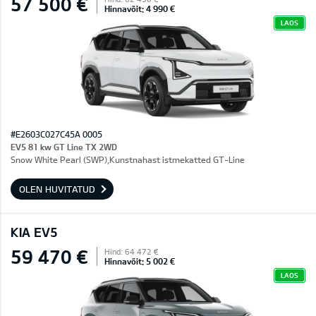
57 500 €
Hinnavõit: 4 990 €
LAOS
#E2603C027C45A 0005
EV5 81 kw GT Line TX 2WD
Snow White Pearl (SWP),Kunstnahast istmekatted GT-Line
OLEN HUVITATUD
KIA EV5
59 470 €
Hind: 64 472 €
Hinnavõit: 5 002 €
LAOS