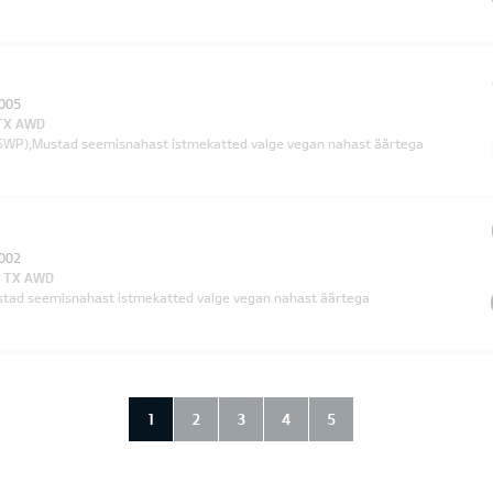
005
 TX AWD
SWP),Mustad seemisnahast istmekatted valge vegan nahast äärtega
002
e TX AWD
stad seemisnahast istmekatted valge vegan nahast äärtega
1
2
3
4
5