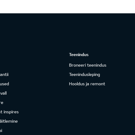
Teenindus
Broneeri teenindus
antii
Teenindusleping
mused
Hooldus ja remont
vall
re
 inspires
äitlemine
i