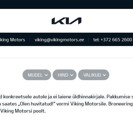
iking Motors
viking@vikingmotors.ee
tel: +372 665 2600
us ja remont
MUDEL
HIND
VALIKUD
 konkreetsele autole ja ei laiene üldhinnakirjale. Pakkumise
 saates „Olen huvitatud!“ vormi Viking Motorsile. Broneering
Viking Motorsi poolt.