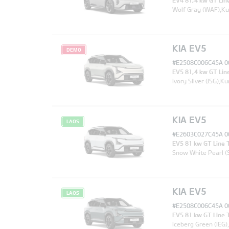
EV4 81,4 kw GT Lin
Wolf Gray (WAF),Ku
KIA EV5
DEMO
#E2508C006C45A 0
EV5 81,4 kw GT Li
Ivory Silver (ISG),
KIA EV5
LAOS
#E2603C027C45A 0
EV5 81 kw GT Line
Snow White Pearl (
KIA EV5
LAOS
#E2508C006C45A 0
EV5 81 kw GT Line
Iceberg Green (IEG