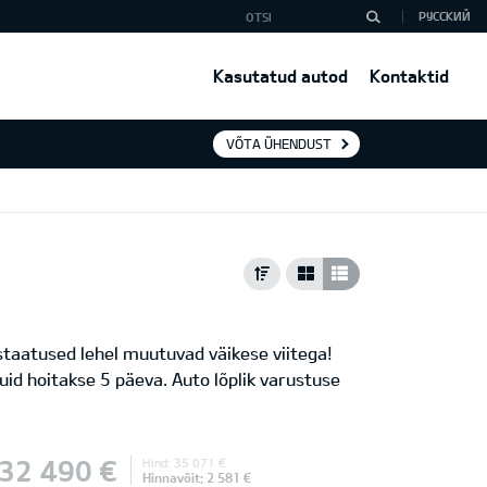
РУССКИЙ
Kasutatud autod
Kontaktid
VÕTA ÜHENDUST
 staatused lehel muutuvad väikese viitega!
uid hoitakse 5 päeva. Auto lõplik varustuse
32 490 €
Hind: 35 071 €
Hinnavõit: 2 581 €