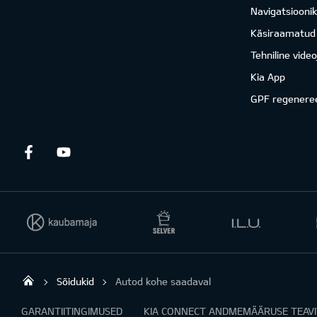
Navigatsiooni
Käsiraamatud
Tehniline vide
Kia App
GPF regenere
Facebook
Youtube
Sõidukid
Autod kohe saadaval
Viking Motors - Kia müük, hooldus ja rem
GARANTIITINGIMUSED
KIA CONNECT ANDMEMÄÄRUSE TEAV