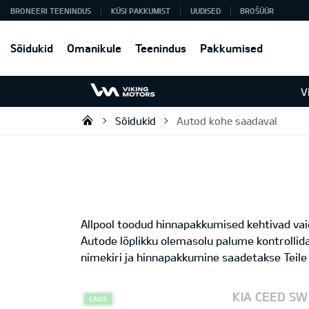
BRONEERI TEENINDUS
KÜSI PAKKUMIST
UUDISED
BROŠÜÜR
Sõidukid
Omanikule
Teenindus
Pakkumised
V
Sõidukid
Autod kohe saadaval
Viking Motors - Kia müük, hoold
Allpool toodud hinnapakkumised kehtivad vaid
Autode lõplikku olemasolu palume kontrollida
nimekiri ja hinnapakkumine saadetakse Teile 
KIA CEED SW
LAOS