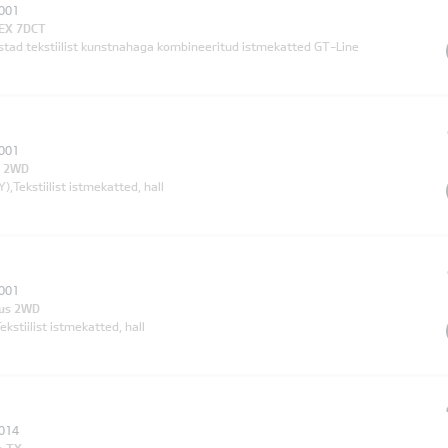
001
 EX 7DCT
stad tekstiilist kunstnahaga kombineeritud istmekatted GT-Line
001
s 2WD
),Tekstiilist istmekatted, hall
001
lus 2WD
stiilist istmekatted, hall
014