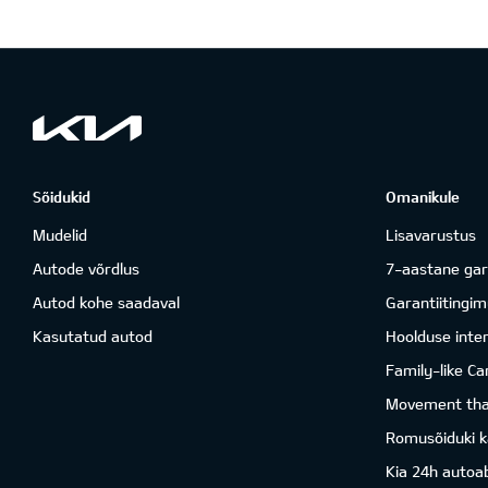
Sõidukid
Omanikule
Mudelid
Lisavarustus
Autode võrdlus
7-aastane gar
Autod kohe saadaval
Garantiitingi
Kasutatud autod
Hoolduse inter
Family-like Ca
Movement that
Romusõiduki k
Kia 24h autoab