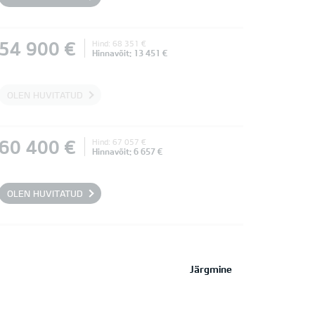
54 900 €
Hind: 68 351 €
Hinnavõit: 13 451 €
OLEN HUVITATUD
60 400 €
Hind: 67 057 €
Hinnavõit: 6 657 €
OLEN HUVITATUD
Järgmine