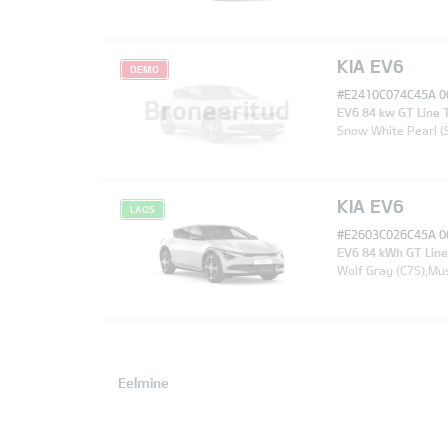
KIA EV6
DEMO
#E2410C074C45A 0
Broneeritud
EV6 84 kw GT Line
Snow White Pearl (
KIA EV6
LAOS
#E2603C026C45A 0
EV6 84 kWh GT Lin
Wolf Gray (C7S),Mu
Eelmine