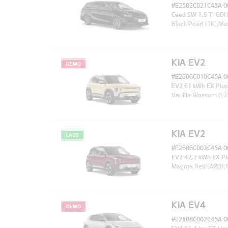
#E2502C021C45A 0
Ceed SW 1,5 T-GDI
Black Pearl (1K),Mu
KIA EV2
DEMO
#E2606C010C45A 0
EV2 61 kWh EX Plu
Vanilla Blossom (L3Y
KIA EV2
LAOS
#E2606C003C45A 0
EV2 42,2 kWh EX P
Magma Red (ARD),Tek
KIA EV4
DEMO
#E2508C002C45A 0