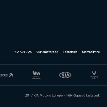
KIA AUTO AS
vikingmotors.ee
Tagasiside
Ülemaailmne
2017 KIA Motors Europe - kõik õigused kaitstud.