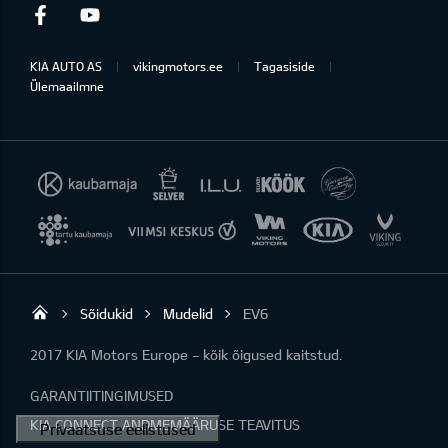
Facebook
Youtube
KIA AUTO AS
vikingmotors.ee
Tagasiside
Ülemaailmne
Sõidukid
Mudelid
EV6
Viking Motors - Kia müük, hooldus ja rem
2017 KIA Motors Europe - kõik õigused kaitstud.
GARANTIITINGIMUSED
KIA CONNECT ANDMEMÄÄRUSE TEAVITUS