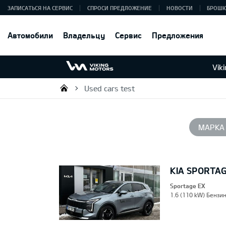
ЗАПИСАТЬСЯ НА СЕРВИС
СПРОСИ ПРЕДЛОЖЕНИЕ
НОВОСТИ
БРОШ
Автомобили
Владельцу
Сервис
Предложения
Vik
Used cars test
Viking Motors - Kia продажа, о
МАРКА
KIA SPORTA
Sportage EX
1.6 (110 kW) Бензин