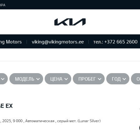
ЮРА
ing Motors
viking@vikingmotors.ee
тел.: +372 665 2600
бслуживание и ремонт
МОДЕЛЬ
ЦЕНА
ПРОБЕГ
ГОД
О
GE EX
, 2025, 9 000 , Автоматическая , серый мет. (Lunar Silver)