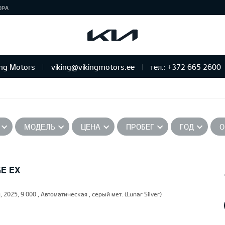
ЮРА
ing Motors
viking@vikingmotors.ee
тел.: +372 665 2600
бслуживание и ремонт
МОДЕЛЬ
ЦЕНА
ПРОБЕГ
ГОД
О
GE EX
, 2025, 9 000 , Автоматическая , серый мет. (Lunar Silver)