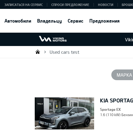
ЗАПИСАТЬСЯ НА СЕРВИС
СПРОСИ ПРЕДЛОЖЕНИЕ
НОВОСТИ
БРОШ
Автомобили
Владельцу
Сервис
Предложения
Vik
Used cars test
Viking Motors - Kia продажа, о
МАРКА
KIA SPORTA
Sportage EX
1.6 (110 kW) Бензин