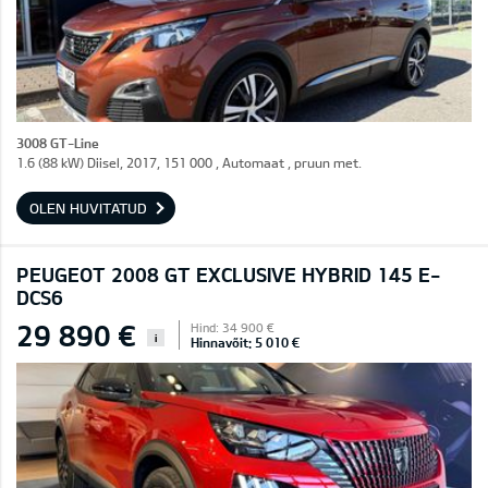
3008 GT-Line
1.6 (88 kW) Diisel, 2017, 151 000 , Automaat , pruun met.
OLEN HUVITATUD
PEUGEOT 2008 GT EXCLUSIVE HYBRID 145 E-
DCS6
29 890 €
Hind: 34 900 €
i
Hinnavõit: 5 010 €