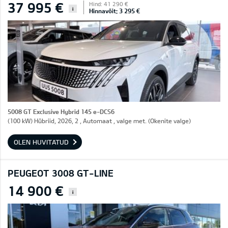
37 995 €
Hind: 41 290 €
i
Hinnavõit: 3 295 €
5008 GT Exclusive Hybrid 145 e-DCS6
(100 kW) Hübriid, 2026, 2 , Automaat , valge met. (Okenite valge)
OLEN HUVITATUD
PEUGEOT 3008 GT-LINE
14 900 €
i