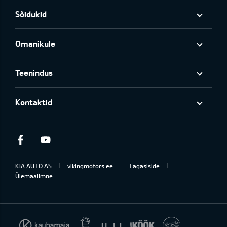
Sõidukid
Omanikule
Teenindus
Kontaktid
Facebook
Youtube
KIA AUTO AS
vikingmotors.ee
Tagasiside
Ülemaailmne