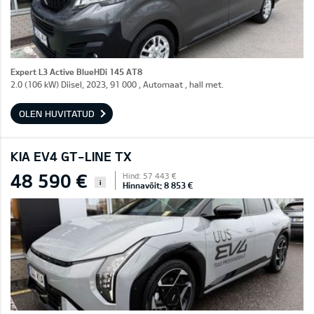
Expert L3 Active BlueHDi 145 AT8
2.0 (106 kW) Diisel, 2023, 91 000 , Automaat , hall met.
OLEN HUVITATUD
KIA EV4 GT-LINE TX
48 590 €
Hind: 57 443 €
i
Hinnavõit: 8 853 €