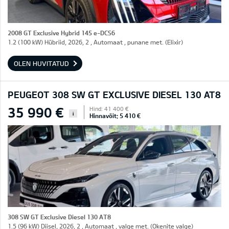
2008 GT Exclusive Hybrid 145 e-DCS6
1.2 (100 kW) Hübriid, 2026, 2 , Automaat , punane met. (Elixir)
OLEN HUVITATUD
PEUGEOT 308 SW GT EXCLUSIVE DIESEL 130 AT8
35 990 €
Hind: 41 400 €
i
Hinnavõit: 5 410 €
308 SW GT Exclusive Diesel 130 AT8
1.5 (96 kW) Diisel, 2026, 2 , Automaat , valge met. (Okenite valge)