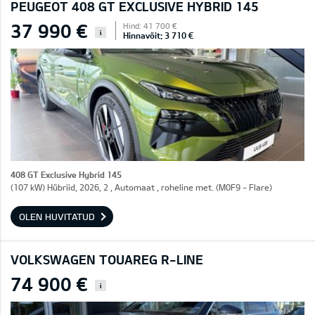
PEUGEOT 408 GT EXCLUSIVE HYBRID 145
37 990 €
Hind: 41 700 €
i
Hinnavõit: 3 710 €
408 GT Exclusive Hybrid 145
(107 kW) Hübriid, 2026, 2 , Automaat , roheline met. (M0F9 - Flare)
OLEN HUVITATUD
VOLKSWAGEN TOUAREG R-LINE
74 900 €
i