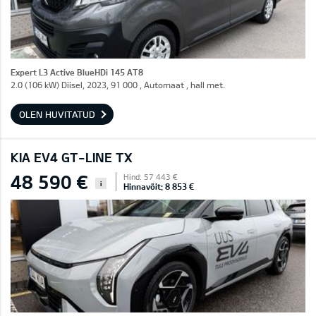
Expert L3 Active BlueHDi 145 AT8
2.0 (106 kW) Diisel, 2023, 91 000 , Automaat , hall met.
OLEN HUVITATUD
KIA EV4 GT-LINE TX
48 590 €
Hind: 57 443 €
i
Hinnavõit: 8 853 €