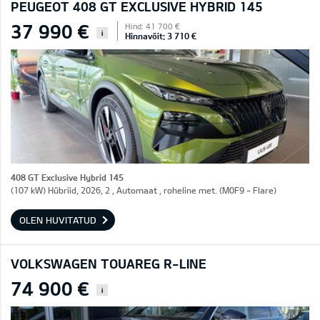
PEUGEOT 408 GT EXCLUSIVE HYBRID 145
37 990 €
Hind: 41 700 €
i
Hinnavõit: 3 710 €
408 GT Exclusive Hybrid 145
(107 kW) Hübriid, 2026, 2 , Automaat , roheline met. (M0F9 - Flare)
OLEN HUVITATUD
VOLKSWAGEN TOUAREG R-LINE
74 900 €
i