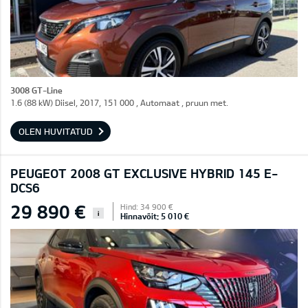
3008 GT-Line
1.6 (88 kW) Diisel, 2017, 151 000 , Automaat , pruun met.
OLEN HUVITATUD
PEUGEOT 2008 GT EXCLUSIVE HYBRID 145 E-
DCS6
29 890 €
Hind: 34 900 €
i
Hinnavõit: 5 010 €