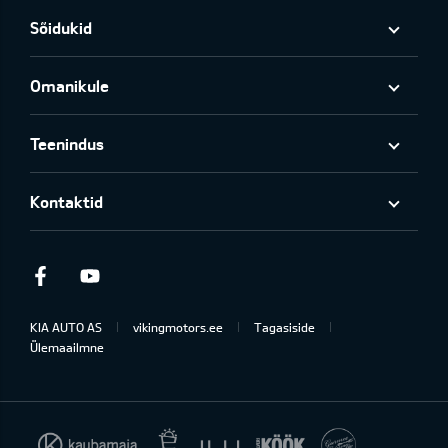
Sõidukid
Omanikule
Teenindus
Kontaktid
Facebook
Youtube
KIA AUTO AS
vikingmotors.ee
Tagasiside
Ülemaailmne