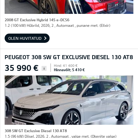
2008 GT Exclusive Hybrid 145 e-DCS6
1.2 (100 kW) Hübriid, 2026, 2 , Automaat , punane met. (Elixir)
OLEN HUVITATUD
PEUGEOT 308 SW GT EXCLUSIVE DIESEL 130 AT8
35 990 €
Hind: 41 400 €
i
Hinnavõit: 5 410 €
308 SW GT Exclusive Diesel 130 AT8
1.5 (96 kW) Diisel, 2026, 2 , Automaat , valge met. (Okenite valge)