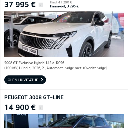
37 995 €
Hind: 41 290 €
i
Hinnavõit: 3 295 €
5008 GT Exclusive Hybrid 145 e-DCS6
(100 kW) Hübriid, 2026, 2 , Automaat , valge met. (Okenite valge)
OLEN HUVITATUD
PEUGEOT 3008 GT-LINE
14 900 €
i