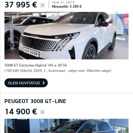
37 995 €
Hind: 41 290 €
i
Hinnavõit: 3 295 €
5008 GT Exclusive Hybrid 145 e-DCS6
(100 kW) Hübriid, 2026, 2 , Automaat , valge met. (Okenite valge)
OLEN HUVITATUD
PEUGEOT 3008 GT-LINE
14 900 €
i