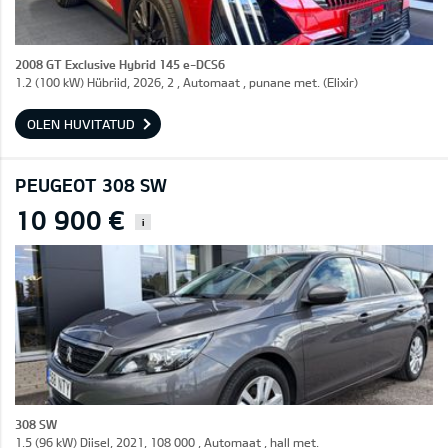
2008 GT Exclusive Hybrid 145 e-DCS6
1.2 (100 kW) Hübriid, 2026, 2 , Automaat , punane met. (Elixir)
OLEN HUVITATUD
PEUGEOT 308 SW
10 900 €
i
308 SW
1.5 (96 kW) Diisel, 2021, 108 000 , Automaat , hall met.