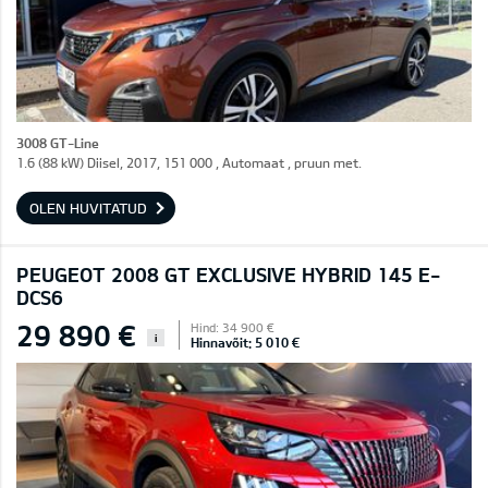
3008 GT-Line
1.6 (88 kW) Diisel, 2017, 151 000 , Automaat , pruun met.
OLEN HUVITATUD
PEUGEOT 2008 GT EXCLUSIVE HYBRID 145 E-
DCS6
29 890 €
Hind: 34 900 €
i
Hinnavõit: 5 010 €