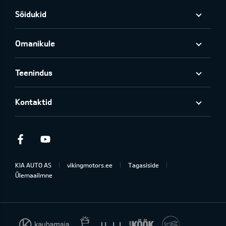
Sõidukid
Omanikule
Teenindus
Kontaktid
Facebook
Youtube
KIA AUTO AS
vikingmotors.ee
Tagasiside
Ülemaailmne