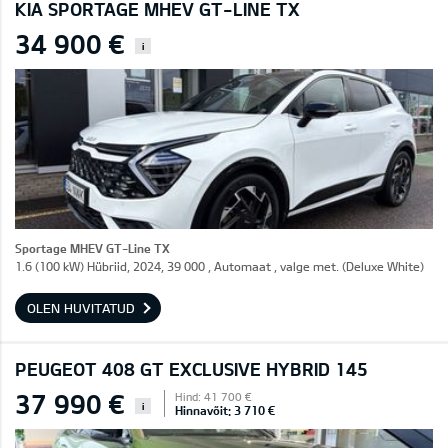
KIA SPORTAGE MHEV GT-LINE TX
34 900 €
i
Sportage MHEV GT-Line TX
1.6 (100 kW) Hübriid, 2024, 39 000 , Automaat , valge met. (Deluxe White)
OLEN HUVITATUD
PEUGEOT 408 GT EXCLUSIVE HYBRID 145
37 990 €
Hind: 41 700 €
i
Hinnavõit: 3 710 €