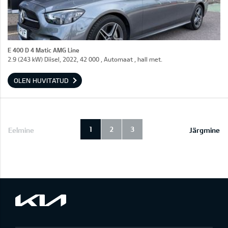
E 400 D 4 Matic AMG Line
2.9 (243 kW) Diisel, 2022, 42 000 , Automaat , hall met.
OLEN HUVITATUD
1
2
3
Eelmine
Järgmine