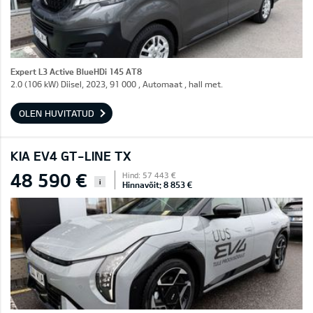
Expert L3 Active BlueHDi 145 AT8
2.0 (106 kW) Diisel, 2023, 91 000 , Automaat , hall met.
OLEN HUVITATUD
KIA EV4 GT-LINE TX
48 590 €
Hind: 57 443 €
i
Hinnavõit: 8 853 €