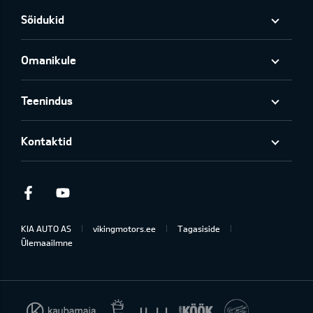
Sõidukid
Omanikule
Teenindus
Kontaktid
Facebook
Youtube
KIA AUTO AS
vikingmotors.ee
Tagasiside
Ülemaailmne