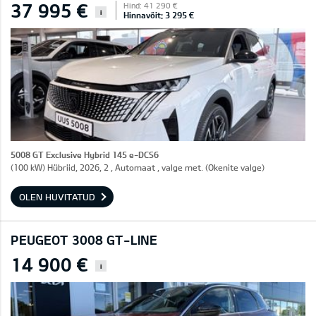
37 995 €
Hind: 41 290 €
i
Hinnavõit: 3 295 €
5008 GT Exclusive Hybrid 145 e-DCS6
(100 kW) Hübriid, 2026, 2 , Automaat , valge met. (Okenite valge)
OLEN HUVITATUD
PEUGEOT 3008 GT-LINE
14 900 €
i