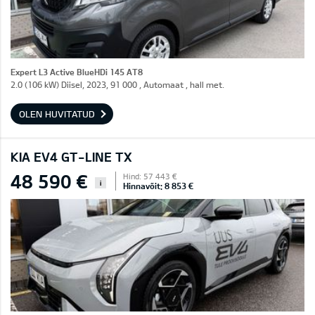
Expert L3 Active BlueHDi 145 AT8
2.0 (106 kW) Diisel, 2023, 91 000 , Automaat , hall met.
OLEN HUVITATUD
KIA EV4 GT-LINE TX
48 590 €
Hind: 57 443 €
i
Hinnavõit: 8 853 €