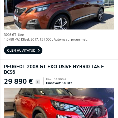
3008 GT-Line
1.6 (88 kW) Diisel, 2017, 151 000 , Automaat , pruun met.
OLEN HUVITATUD
PEUGEOT 2008 GT EXCLUSIVE HYBRID 145 E-
DCS6
29 890 €
Hind: 34 900 €
i
Hinnavõit: 5 010 €