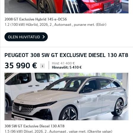
2008 GT Exclusive Hybrid 145 e-DCS6
1.2 (100 kW) Hübriid, 2026, 2 , Automaat , punane met. (Elixir)
OLEN HUVITATUD
PEUGEOT 308 SW GT EXCLUSIVE DIESEL 130 AT8
35 990 €
Hind: 41 400 €
i
Hinnavõit: 5 410 €
308 SW GT Exclusive Diesel 130 AT8
1.5 (96 kW) Diisel, 2026, 2 , Automaat , valge met. (Okenite valge)