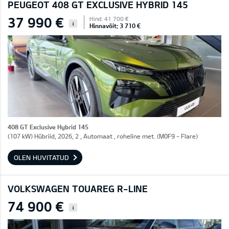
PEUGEOT 408 GT EXCLUSIVE HYBRID 145
37 990 €
Hind: 41 700 €
i
Hinnavõit: 3 710 €
408 GT Exclusive Hybrid 145
(107 kW) Hübriid, 2026, 2 , Automaat , roheline met. (M0F9 - Flare)
OLEN HUVITATUD
VOLKSWAGEN TOUAREG R-LINE
74 900 €
i