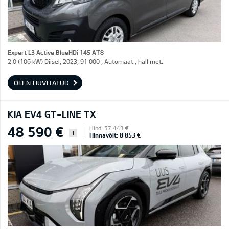
Expert L3 Active BlueHDi 145 AT8
2.0 (106 kW) Diisel, 2023, 91 000 , Automaat , hall met.
OLEN HUVITATUD
KIA EV4 GT-LINE TX
48 590 €
Hind: 57 443 €
i
Hinnavõit: 8 853 €