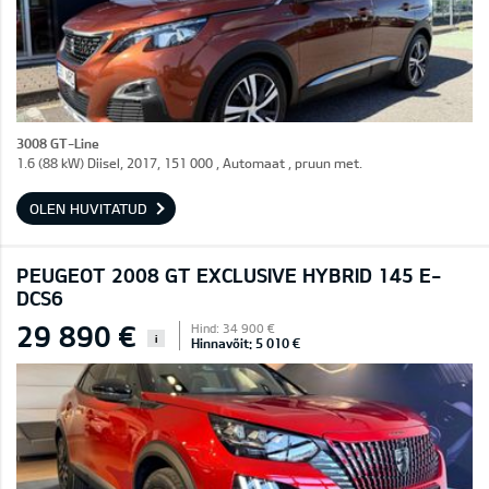
3008 GT-Line
1.6 (88 kW) Diisel, 2017, 151 000 , Automaat , pruun met.
OLEN HUVITATUD
PEUGEOT 2008 GT EXCLUSIVE HYBRID 145 E-
DCS6
29 890 €
Hind: 34 900 €
i
Hinnavõit: 5 010 €