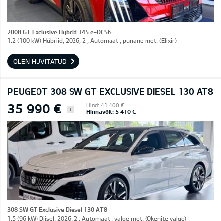
2008 GT Exclusive Hybrid 145 e-DCS6
1.2 (100 kW) Hübriid, 2026, 2 , Automaat , punane met. (Elixir)
OLEN HUVITATUD
PEUGEOT 308 SW GT EXCLUSIVE DIESEL 130 AT8
35 990 €
Hind: 41 400 €
i
Hinnavõit: 5 410 €
308 SW GT Exclusive Diesel 130 AT8
1.5 (96 kW) Diisel, 2026, 2 , Automaat , valge met. (Okenite valge)