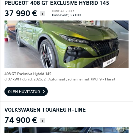
PEUGEOT 408 GT EXCLUSIVE HYBRID 145
37 990 €
Hind: 41 700 €
i
Hinnavõit: 3 710 €
408 GT Exclusive Hybrid 145
(107 kW) Hübriid, 2026, 2 , Automaat , roheline met. (M0F9 - Flare)
OLEN HUVITATUD
VOLKSWAGEN TOUAREG R-LINE
74 900 €
i