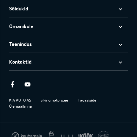
Sõidukid
Omanikule
Teenindus
Kontaktid
Facebook
Youtube
KIA AUTO AS
vikingmotors.ee
Tagasiside
Ülemaailmne