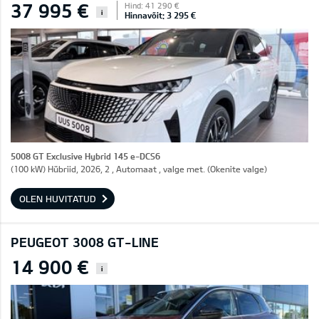
37 995 €
Hind: 41 290 €
i
Hinnavõit: 3 295 €
5008 GT Exclusive Hybrid 145 e-DCS6
(100 kW) Hübriid, 2026, 2 , Automaat , valge met. (Okenite valge)
OLEN HUVITATUD
PEUGEOT 3008 GT-LINE
14 900 €
i