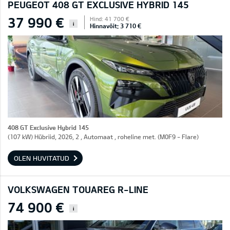
PEUGEOT 408 GT EXCLUSIVE HYBRID 145
37 990 €
Hind: 41 700 €
i
Hinnavõit: 3 710 €
408 GT Exclusive Hybrid 145
(107 kW) Hübriid, 2026, 2 , Automaat , roheline met. (M0F9 - Flare)
OLEN HUVITATUD
VOLKSWAGEN TOUAREG R-LINE
74 900 €
i