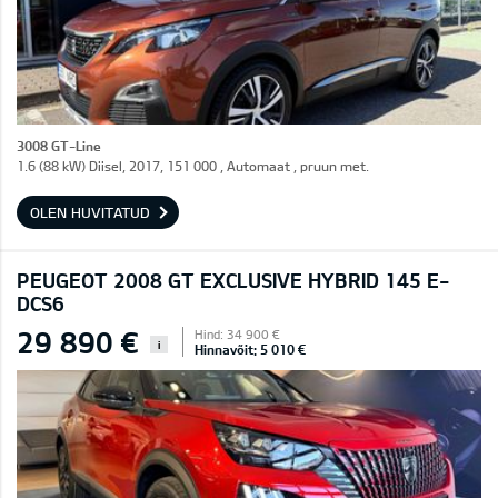
3008 GT-Line
1.6 (88 kW) Diisel, 2017, 151 000 , Automaat , pruun met.
OLEN HUVITATUD
PEUGEOT 2008 GT EXCLUSIVE HYBRID 145 E-
DCS6
29 890 €
Hind: 34 900 €
i
Hinnavõit: 5 010 €