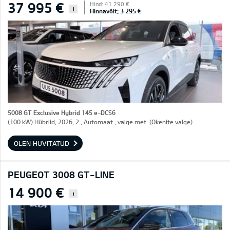
37 995 €
Hind: 41 290 €
i
Hinnavõit: 3 295 €
5008 GT Exclusive Hybrid 145 e-DCS6
(100 kW) Hübriid, 2026, 2 , Automaat , valge met. (Okenite valge)
OLEN HUVITATUD
PEUGEOT 3008 GT-LINE
14 900 €
i