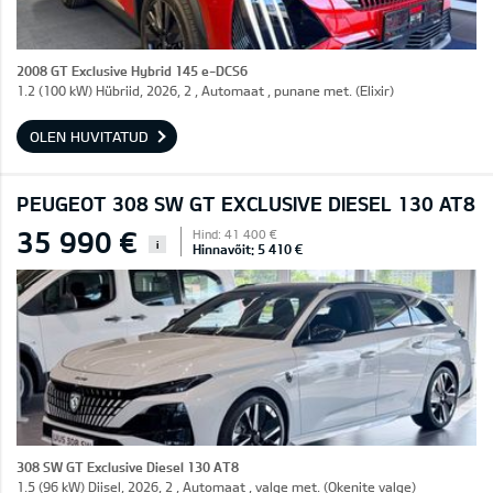
2008 GT Exclusive Hybrid 145 e-DCS6
1.2 (100 kW) Hübriid, 2026, 2 , Automaat , punane met. (Elixir)
OLEN HUVITATUD
PEUGEOT 308 SW GT EXCLUSIVE DIESEL 130 AT8
35 990 €
Hind: 41 400 €
i
Hinnavõit: 5 410 €
308 SW GT Exclusive Diesel 130 AT8
1.5 (96 kW) Diisel, 2026, 2 , Automaat , valge met. (Okenite valge)