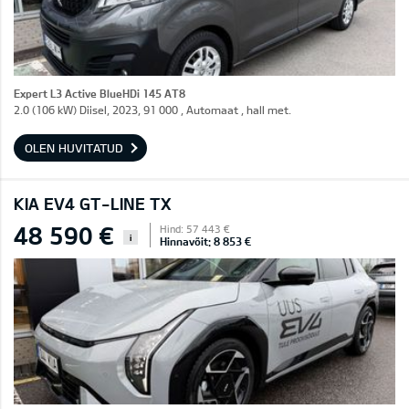
Expert L3 Active BlueHDi 145 AT8
2.0 (106 kW) Diisel, 2023, 91 000 , Automaat , hall met.
OLEN HUVITATUD
KIA EV4 GT-LINE TX
48 590 €
Hind: 57 443 €
i
Hinnavõit: 8 853 €