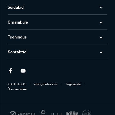
Sõidukid
Omanikule
Teenindus
Kontaktid
Facebook
Youtube
KIA AUTO AS
vikingmotors.ee
Tagasiside
Ülemaailmne